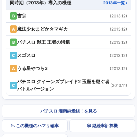
同時期（2013年）導入の機種
2013年一覧 ›
吉宗
B
(2013.12)
魔法少女まどか☆マギカ
A
(2013.12)
パチスロ 獣王 王者の帰還
B
(2013.12)
スゴスロ
C
(2013.12)
うる星やつら3
A
(2013.12)
パチスロ クイーンズブレイド2 玉座を継ぐ者
C
(2013.11)
バトルバージョン
パチスロ 湘南純愛組！を見る
📉 この機種のハマリ確率
🎲 継続率計算機