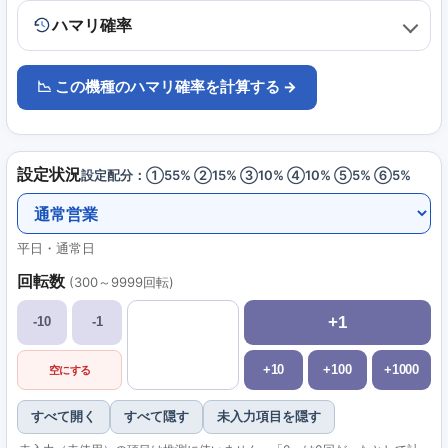
ハマリ確率
📉 この機種のハマリ確率を計算する →
設定状況
設定配分：①55% ②15% ③10% ④10% ⑤5% ⑥5%
平日・通常日
回転数
(300～9999回転)
+1
-10
-1
+10
+100
+1000
空にする
すべて開く
すべて隠す
未入力項目を隠す