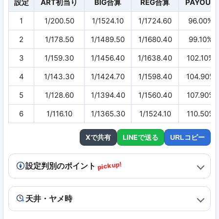
設定
ART初当り
BIG合算
REG合算
PAYOUT
1
1/200.50
1/1524.10
1/1724.60
96.00%
2
1/178.50
1/1489.50
1/1680.40
99.10%
3
1/159.30
1/1456.40
1/1638.40
102.10%
4
1/143.30
1/1424.70
1/1598.40
104.90%
5
1/128.60
1/1394.40
1/1560.40
107.90%
6
1/116.10
1/1365.30
1/1524.10
110.50%
Xで共有
LINEで送る
URLコピー
pickup!
設定判別のポイント
天井・ヤメ時