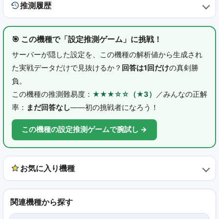
推測履歴
🎯 この機種で「設定推測ゲーム」に挑戦！
サーバーが隠した設定を、この機種の解析値から生成され
た実戦データだけで見抜けるか？
回答は1回だけ
の真剣勝
負。
この機種の推測難易度：
★★★☆☆（★3）
／みんなの正解
率：
まだ回答なし
——初の挑戦者になろう！
この機種の設定推測ゲームで腕試し →
お気に入り機種
関連機種から探す