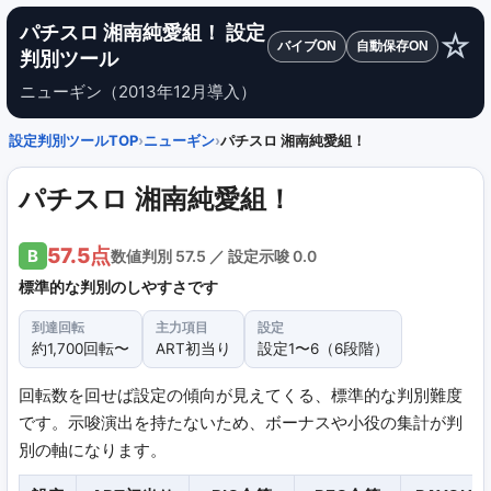
パチスロ 湘南純愛組！ 設定
☆
バイブON
自動保存ON
判別ツール
ニューギン（2013年12月導入）
設定判別ツールTOP
›
ニューギン
›
パチスロ 湘南純愛組！
パチスロ 湘南純愛組！
57.5点
B
数値判別 57.5 ／ 設定示唆 0.0
標準的な判別のしやすさです
到達回転
主力項目
設定
約1,700回転〜
ART初当り
設定1〜6（6段階）
回転数を回せば設定の傾向が見えてくる、標準的な判別難度
です。示唆演出を持たないため、ボーナスや小役の集計が判
別の軸になります。