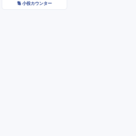
🔢 小役カウンター