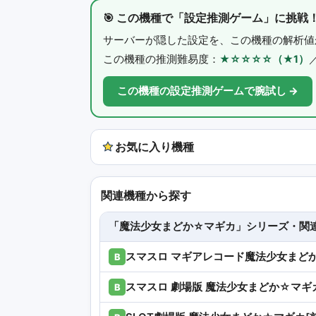
🎯 この機種で「設定推測ゲーム」に挑戦
サーバーが隠した設定を、この機種の解析値
この機種の推測難易度：
★☆☆☆☆（★1）
この機種の設定推測ゲームで腕試し →
お気に入り機種
関連機種から探す
「魔法少女まどか☆マギカ」シリーズ・関
スマスロ マギアレコード魔法少女まど
B
スマスロ 劇場版 魔法少女まどか☆マギカ
B