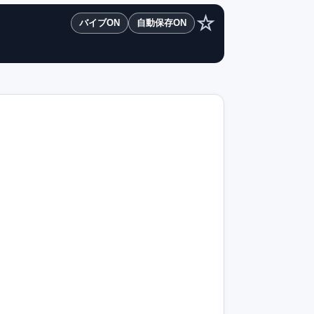
☆
バイブON
自動保存ON