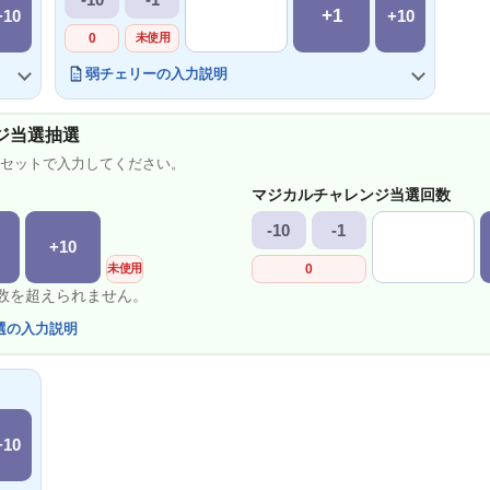
+1
+10
+10
0
未使用
弱チェリーの入力説明
ジ当選抽選
セットで入力してください。
マジカルチャレンジ当選回数
-10
-1
+10
0
未使用
数を超えられません。
選の入力説明
+10