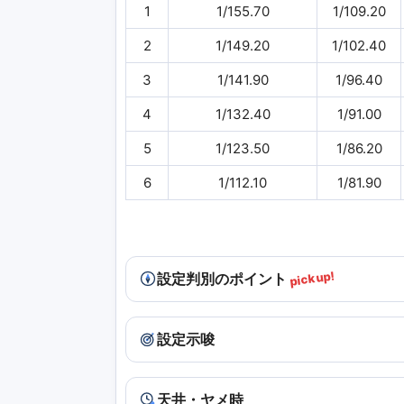
1
1/155.70
1/109.20
2
1/149.20
1/102.40
3
1/141.90
1/96.40
4
1/132.40
1/91.00
5
1/123.50
1/86.20
6
1/112.10
1/81.90
pickup!
設定判別のポイント
設定示唆
天井・ヤメ時