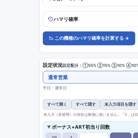
ハマリ確率
📉 この機種のハマリ確率を計算する →
設定状況
設定配分：①55% ②15% ③10% ④10
平日・通常日
すべて開く
すべて隠す
未入力項目を隠す
未入力（未使用）の項目は推測に使いません。「0」は0
ボーナス+ART初当り回数
▼
-10
-1