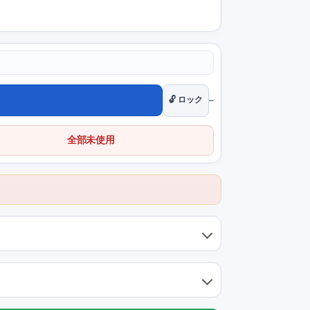
🔓 ロック
—
全部未使用