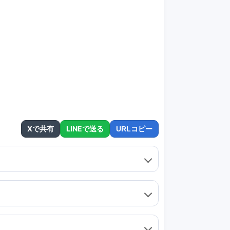
Xで共有
LINEで送る
URLコピー