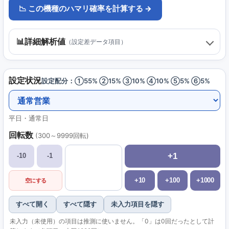
📉 この機種のハマリ確率を計算する →
📊
詳細解析値
（設定差データ項目）
設定状況
設定配分：①55% ②15% ③10% ④10% ⑤5% ⑥5%
平日・通常日
回転数
(300～9999回転)
+1
-10
-1
+10
+100
+1000
空にする
すべて開く
すべて隠す
未入力項目を隠す
未入力（未使用）の項目は推測に使いません。「0」は0回だったとして計