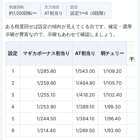
到達回転
主力項目
設定
約1,500回転〜
AT初当り
設定1〜6（6段階）
ある程度回せば設定の傾向が見えてくる台です。確定・濃厚
示唆が豊富なので、示唆もあわせて確認しましょう。
設定
マギカボーナス初当り
AT初当り
弱チェリー
干渉
1
1/285.80
1/543.00
1/109.20
2
1/259.60
1/464.80
1/105.70
3
1/255.10
1/418.20
1/102.40
4
1/253.90
1/389.10
1/99.30
5
1/244.50
1/364.10
1/96.40
6
1/214.40
1/289.50
1/93.60