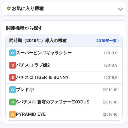
お気に入り機種
関連機種から探す
同時期（2019年）導入の機種
2019年一覧 ›
スーパービンゴギャラクシー
C
(2019.9)
パチスロ ラブ嬢2
S
(2019.9)
パチスロ TIGER ＆ BUNNY
S
(2019.9)
プレドキ!
C
(2019.10)
Sパチスロ 蒼穹のファフナーEXODUS
B
(2019.10)
PYRAMID EYE
A
(2019.10)