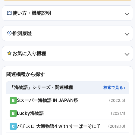
使い方・機能説明
推測履歴
お気に入り機種
関連機種から探す
「海物語」シリーズ・関連機種
検索で見る ›
Sスーパー海物語 IN JAPAN祭
B
(2022.5)
Lucky海物語
B
(2021.1)
パチスロ 大海物語4 with すーぱーそに子
C
(2018.10)