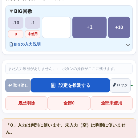
BIG回数
▼
-10
-1
+1
+10
0
未使用
BIGの入力説明
設定を推測する
設定を推測する
🔓 ロック
↩ 取り消し
—
履歴削除
全部0
全部未使用
「0」入力は判別に使います、未入力（空）は判別に使いませ
ん。