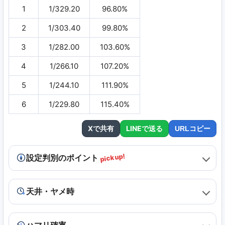
1
1/329.20
96.80%
2
1/303.40
99.80%
3
1/282.00
103.60%
4
1/266.10
107.20%
5
1/244.10
111.90%
6
1/229.80
115.40%
Xで共有
LINEで送る
URLコピー
pickup!
設定判別のポイント
天井・ヤメ時
ハマリ確率