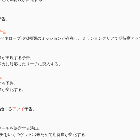
予告。
予告
｣｢ペネロープ｣の3種類のミッションが存在し、ミッションクリアで期待度ア
像が出現する予告。
メカに対応したリーチに突入する。
告
する予告。
度が変化する。
が始まる
アツイ
予告。
リーチを決定する演出。
ーチをいくつゲット出来たかで期待度が変化する。