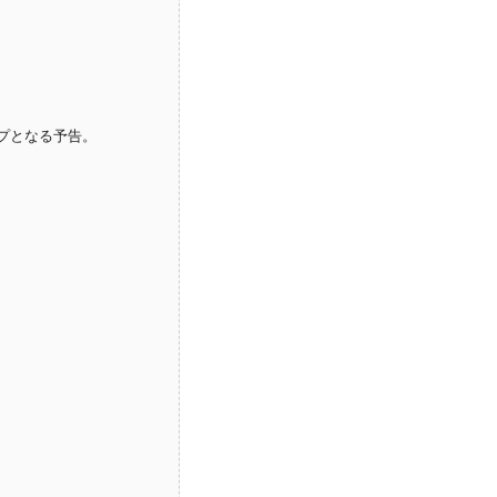
ップとなる予告。