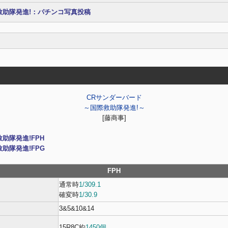
救助隊発進!：パチンコ写真投稿
CRサンダーバード
～国際救助隊発進!～
[藤商事]
助隊発進!FPH
助隊発進!FPG
FPH
通常時
1/309.1
確変時
1/30.9
3&5&10&14
15R8C約
1450個