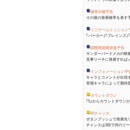
確率示唆予告
その後の発展確率を表す
ミニゲームミッション
｢パーカー｣｢ブレインズ
国際救助隊発進予告
サンダーバードメカの映
見事リーチに発展すれば
インフォメーション予
キャラとコメントが出現
登場キャラによって期待
カウントダウン
｢5｣からカウントダウン
IRチャンス
ボタンプッシュで発展先
チャンスは3回で何のリ