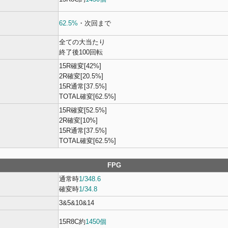
62.5%
・次回まで
全ての大当たり
終了後100回転
15R確変[42%]
2R確変[20.5%]
15R通常[37.5%]
TOTAL確変[62.5%]
15R確変[52.5%]
2R確変[10%]
15R通常[37.5%]
TOTAL確変[62.5%]
FPG
通常時
1/348.6
確変時
1/34.8
3&5&10&14
15R8C約
1450個