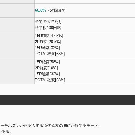
68.0%
・次回まで
全ての大当たり
終了後100回転
15R確変[47.5%]
2R確変[20.5%]
15R通常[32%]
TOTAL確変[68%]
15R確変[58%]
2R確変[10%]
15R通常[32%]
TOTAL確変[68%]
、リーチハズレから突入する潜伏確変の期待が持てるモード。
かある。