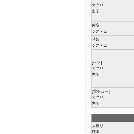
大当り
出玉
確変
システム
時短
システム
[ヘソ]
大当り
内訳
[電チュー]
大当り
内訳
大当り
確率