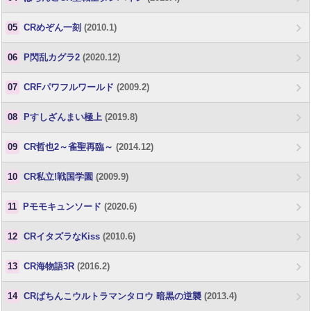
05
CRめぞん一刻
(2010.1)
06
P閃乱カグラ2
(2020.12)
07
CRFパワフルワールド
(2009.2)
08
Pすしざんまい極上
(2019.8)
09
CR哲也2～雀聖再臨～
(2014.12)
10
CR私立!戦国学園
(2009.9)
11
Pモモキュンソード
(2020.6)
12
CRイタズラなKiss
(2010.6)
13
CR海物語3R
(2016.2)
14
CRぱちんこウルトラマンタロウ 暗黒の逆襲
(2013.4)