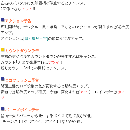
左右のデジタルに矢印図柄が停止するとチャンス。
2回停止なら
アツイ
!!
アクション予告
変動開始時、デジタルに風・爆発・雷などのアクションが発生すれば期待度
アップ。
アクションは
[風＜爆発＜雷]
の順に期待度アップ。
カウントダウン予告
左右のデジタルでカウントダウンが発生すればチャンス。
カウント｢0｣まで発展すれば
アツイ
!!
残りカウント2or1での開始はチャンス。
ロゴフラッシュ予告
盤面上部のロゴ役物の色が変化すると期待度アップ。
青色では期待度アップ程度、赤色に変化すれば
アツ
く、レインボーは
激ア
ツ
!!
バニーズボイス予告
盤面中央のバニーから発生するボイスで期待度が変化。
｢チャンス！｣や｢アツイ、アツイ！｣などが存在。