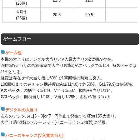
21.5
21.5
(28個)
4.0円
20.5
20.5
(25個)
ゲームフロー
ゲーム性
本機の大当りはデジタル大当りとV入賞大当りの2契機が存在。
2種類の大当りの合算確率で大当り確率がAスペックで1/114、Gスペックは
1/79となる。
確変は存在せず大当り後に60%で100回転の時短に突入。
100回転までの連チャン期待度はA(1/114.0)で約50%、G(1/79.9)は約60%。
Aスペック
：図柄当り1/144、V当り1/537、図柄+V当り1/114。
Gスペック
：図柄当り1/109、V当り1/295、図柄+V当り1/79。
デジタルの大当り
左右のデジタルに[3・3]or[7・7]停止で発生する6Ror15R大当り。
大当り消化後は○×ルーレット(バニーラッシュ抽選)に発展。
バニーズチャンス(V入賞大当り)