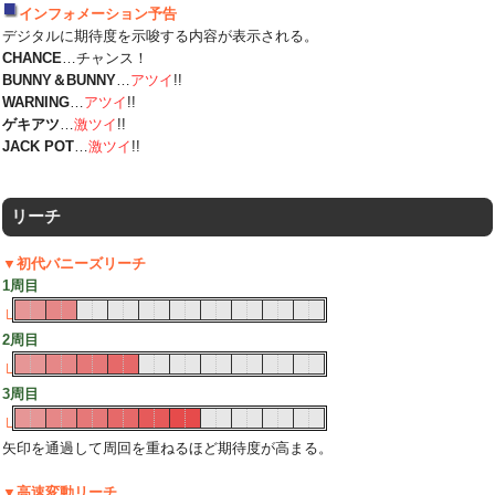
インフォメーション予告
デジタルに期待度を示唆する内容が表示される。
CHANCE
…チャンス！
BUNNY＆BUNNY
…
アツイ
!!
WARNING
…
アツイ
!!
ゲキアツ
…
激ツイ
!!
JACK POT
…
激ツイ
!!
リーチ
▼初代バニーズリーチ
1周目
└
2周目
└
3周目
└
矢印を通過して周回を重ねるほど期待度が高まる。
▼高速変動リーチ