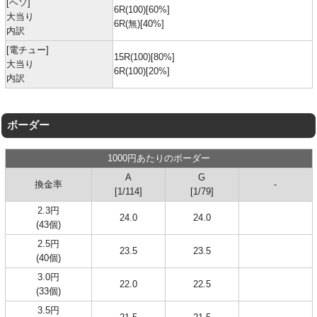
[ヘソ]
6R(100)[60%]
大当り
6R(無)[40%]
内訳
[電チュー]
15R(100)[80%]
大当り
6R(100)[20%]
内訳
ボーダー
1000円あたりのボーダー
A
G
換金率
-
[1/114]
[1/79]
2.3円
24.0
24.0
(43個)
2.5円
23.5
23.5
(40個)
3.0円
22.0
22.5
(33個)
3.5円