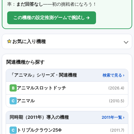
率：
まだ回答なし
——初の挑戦者になろう！
この機種の設定推測ゲームで腕試し →
お気に入り機種
関連機種から探す
「アニマル」シリーズ・関連機種
検索で見る ›
アニマルスロットドッチ
B
(2026.4)
アニマル
C
(2010.5)
同時期（2011年）導入の機種
2011年一覧 ›
トリプルクラウン25Φ
C
(2011.7)