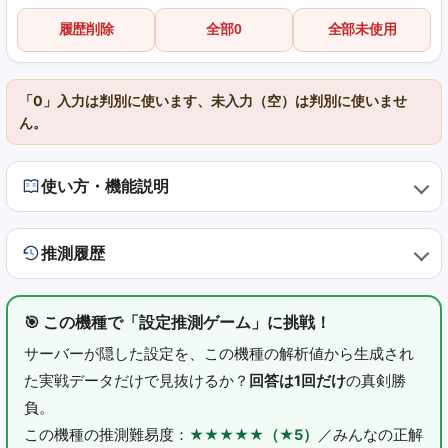
履歴削除
全部0
全部未使用
「0」入力は判別に使います、未入力（空）は判別に使いませ
ん。
使い方・機能説明
推測履歴
🎯 この機種で「設定推測ゲーム」に挑戦！
サーバーが隠した設定を、この機種の解析値から生成され
た実戦データだけで見抜けるか？
回答は1回だけ
の真剣勝
負。
この機種の推測難易度：
★★★★★（★5）
／みんなの正解