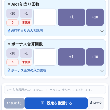
ART初当り回数
▼
-10
-1
+1
+10
0
未使用
ART初当りの入力説明
ボーナス合算回数
▼
-10
-1
+1
+10
0
未使用
ボーナス合算の入力説明
設定を推測する
設定を推測する
🔓 ロック
↩ 取り消し
—