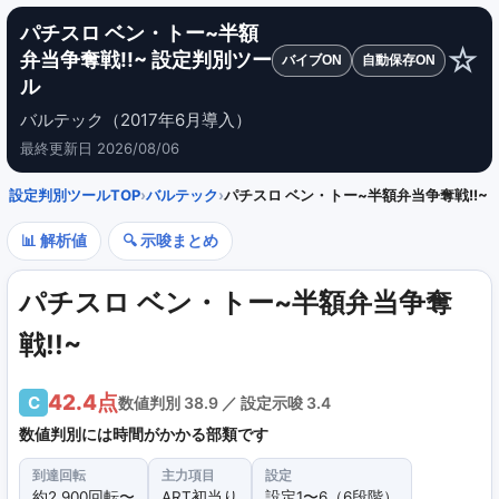
パチスロ ベン・トー~半額
☆
弁当争奪戦!!~ 設定判別ツー
バイブON
自動保存ON
ル
バルテック（2017年6月導入）
最終更新日 2026/08/06
設定判別ツールTOP
›
バルテック
›
パチスロ ベン・トー~半額弁当争奪戦!!~
📊 解析値
🔍 示唆まとめ
パチスロ ベン・トー~半額弁当争奪
戦!!~
42.4点
C
数値判別 38.9 ／ 設定示唆 3.4
数値判別には時間がかかる部類です
到達回転
主力項目
設定
約2,900回転〜
ART初当り
設定1〜6（6段階）