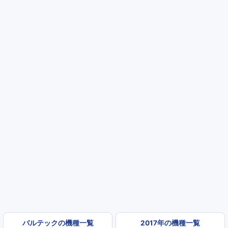
バルテックの機種一覧
2017年の機種一覧