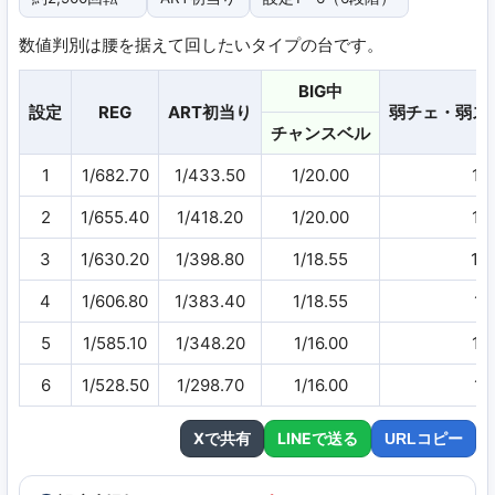
数値判別は腰を据えて回したいタイプの台です。
BIG中
設定
REG
ART初当り
弱チェ・弱ス
チャンスベル
1
1/682.70
1/433.50
1/20.00
1/
2
1/655.40
1/418.20
1/20.00
1/
3
1/630.20
1/398.80
1/18.55
1/
4
1/606.80
1/383.40
1/18.55
1/
5
1/585.10
1/348.20
1/16.00
1/
6
1/528.50
1/298.70
1/16.00
1/
Xで共有
LINEで送る
URLコピー