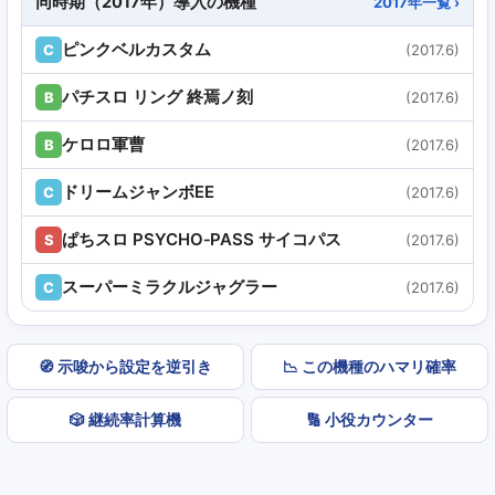
同時期（2017年）導入の機種
2017年一覧 ›
ピンクベルカスタム
C
(2017.6)
パチスロ リング 終焉ノ刻
B
(2017.6)
ケロロ軍曹
B
(2017.6)
ドリームジャンボEE
C
(2017.6)
ぱちスロ PSYCHO‐PASS サイコパス
S
(2017.6)
スーパーミラクルジャグラー
C
(2017.6)
🧭 示唆から設定を逆引き
📉 この機種のハマリ確率
🎲 継続率計算機
🔢 小役カウンター