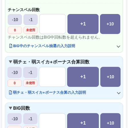
チャンスベル回数
-10
-1
+1
+10
0
未使用
チャンスベル回数はBIG中回転数を超えられません。
BIG中のチャンスベル抽選の入力説明
弱チェ・弱スイカ+ボーナス合算回数
▼
-10
-1
+1
+10
0
未使用
弱チェ・弱スイカ+ボーナス合算の入力説明
BIG回数
▼
-10
-1
+1
+10