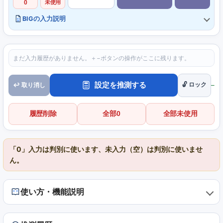
0
未使用
BIGの入力説明
設定を推測する
設定を推測する
🔓 ロック
↩ 取り消し
—
履歴削除
全部0
全部未使用
「0」入力は判別に使います、未入力（空）は判別に使いませ
ん。
使い方・機能説明