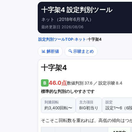
十字架4 設定判別ツール
ネット（2018年6月導入）
最終更新日 2026/08/06
設定判別ツールTOP
›
ネット
›
十字架4
📊 解析値
🔍 示唆まとめ
十字架4
46.0点
B
数値判別 37.6 ／ 設定示唆 8.4
標準的な判別のしやすさです
到達回転
主力項目
設定
約3,400回転〜
BIG初当り
設定1〜6（6
そこそこ回転数を重ねれば、高低の傾向はつ