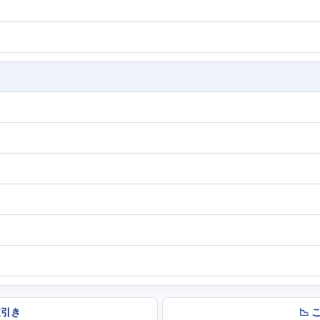
逆引き
📉