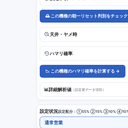
🌅 この機種の朝一リセット判別をチェック
天井・ヤメ時
ハマリ確率
📉 この機種のハマリ確率を計算する →
📊
詳細解析値
（設定差データ項目）
設定状況
設定配分：①55% ②15% ③10% ④10