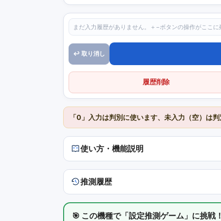
設定を推測する
↩ 取り消し
履歴削除
「0」入力は判別に使います、未入力（空）は判
使い方・機能説明
推測履歴
🎯 この機種で「設定推測ゲーム」に挑戦