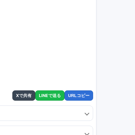
Xで共有
LINEで送る
URLコピー