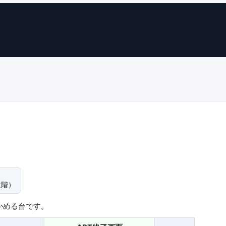
段階）
かめる台です。