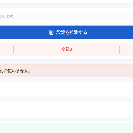
設定を推測する
全部0
別に使いません。
！