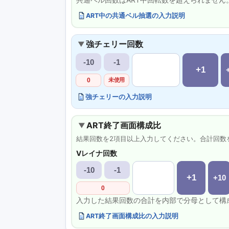
ART中の共通ベル抽選の入力説明
強チェリー回数
▼
-10
-1
+1
0
未使用
強チェリーの入力説明
ART終了画面構成比
▼
結果回数を2項目以上入力してください。合計回数
Vレイナ回数
-10
-1
+1
+10
0
入力した結果回数の合計を内部で分母として構
ART終了画面構成比の入力説明