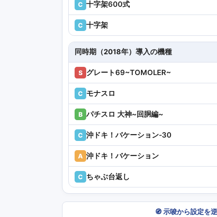
十字架600式
C
十字架
C
同時期（2018年）導入の機種
グレート69~TOMOLER~
S
モナスロ
C
パチスロ 大神~回胴編~
B
沖ドキ！バケーション‐30
C
沖ドキ！バケーション
A
ちゃぶ台返し
C
🧭 示唆から設定を