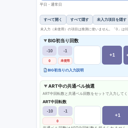
平日・通常日
すべて開く
すべて隠す
未入力項目を隠す
未入力（未使用）の項目は推測に使いません。「0」は0
BIG初当り回数
▼
-10
-1
+1
0
未使用
BIG初当りの入力説明
ART中の共通ベル抽選
▼
ART中回転数と共通ベル回数をセットで入力して
ART中回転数
-10
-1
+1
0
共通ベル回数はART中回転数を超えられません