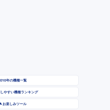
2010年の機種一覧
別しやすい機種ランキング
🎮 お楽しみツール