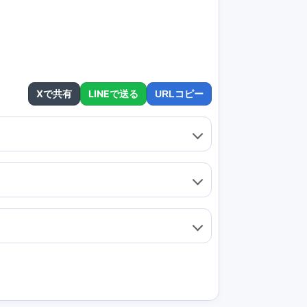
Xで共有
LINEで送る
URLコピー