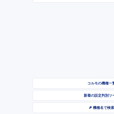
コルモの機種一
新着の設定判別ツ
🔎 機種名で検