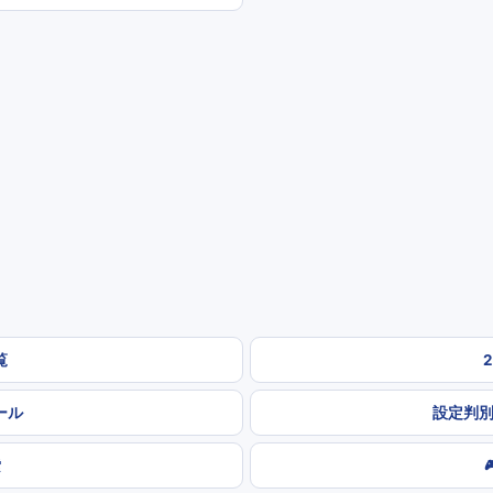
覧
ール
設定判
索