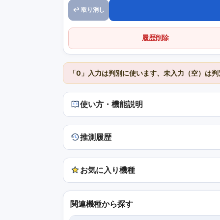
↩ 取り消し
履歴削除
「0」入力は判別に使います、未入力（空）は判
使い方・機能説明
推測履歴
お気に入り機種
関連機種から探す