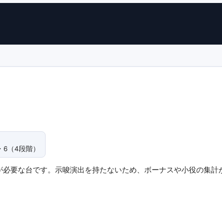
・6（4段階）
が必要な台です。示唆演出を持たないため、ボーナスや小役の集計