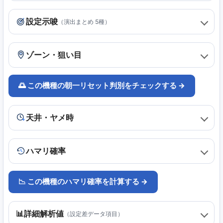
設定示唆
（演出まとめ 5種）
ゾーン・狙い目
🌅 この機種の朝一リセット判別をチェックする →
天井・ヤメ時
ハマリ確率
📉 この機種のハマリ確率を計算する →
📊
詳細解析値
（設定差データ項目）