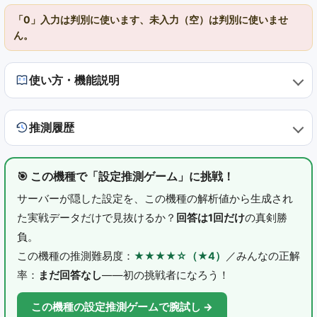
「0」入力は判別に使います、未入力（空）は判別に使いませ
ん。
使い方・機能説明
推測履歴
🎯 この機種で「設定推測ゲーム」に挑戦！
サーバーが隠した設定を、この機種の解析値から生成され
た実戦データだけで見抜けるか？
回答は1回だけ
の真剣勝
負。
この機種の推測難易度：
★★★★☆（★4）
／みんなの正解
率：
まだ回答なし
——初の挑戦者になろう！
この機種の設定推測ゲームで腕試し →