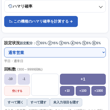
ハマリ確率
📉 この機種のハマリ確率を計算する →
設定状況
設定配分：①55% ②15% ③10% ④10% ⑤5% ⑥5%
平日・通常日
回転数
(300～9999回転)
+1
-10
-1
+10
+100
+1000
空にする
すべて開く
すべて隠す
未入力項目を隠す