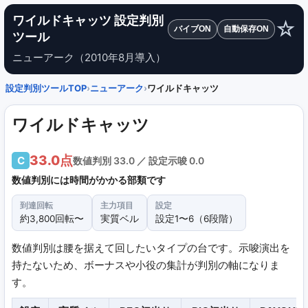
ワイルドキャッツ 設定判別
☆
バイブON
自動保存ON
ツール
ニューアーク（2010年8月導入）
設定判別ツールTOP
›
ニューアーク
›
ワイルドキャッツ
ワイルドキャッツ
33.0点
C
数値判別 33.0 ／ 設定示唆 0.0
数値判別には時間がかかる部類です
到達回転
主力項目
設定
約3,800回転〜
実質ベル
設定1〜6（6段階）
数値判別は腰を据えて回したいタイプの台です。示唆演出を
持たないため、ボーナスや小役の集計が判別の軸になりま
す。