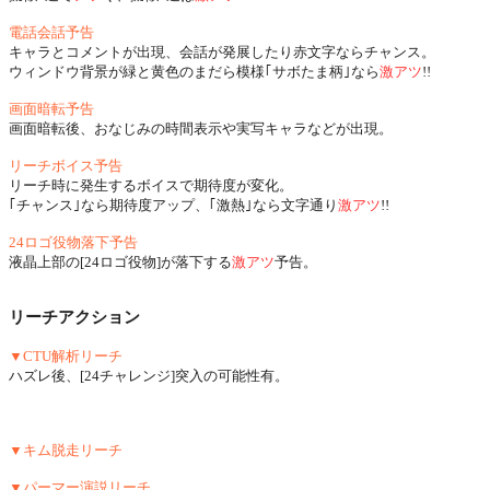
電話会話予告
キャラとコメントが出現、会話が発展したり赤文字ならチャンス。
ウィンドウ背景が緑と黄色のまだら模様｢サボたま柄｣なら
激アツ
!!
画面暗転予告
画面暗転後、おなじみの時間表示や実写キャラなどが出現。
リーチボイス予告
リーチ時に発生するボイスで期待度が変化。
｢チャンス｣なら期待度アップ、｢激熱｣なら文字通り
激アツ
!!
24ロゴ役物落下予告
液晶上部の[24ロゴ役物]が落下する
激アツ
予告。
リーチアクション
▼CTU解析リーチ
ハズレ後、[24チャレンジ]突入の可能性有。
▼キム脱走リーチ
▼パーマー演説リーチ