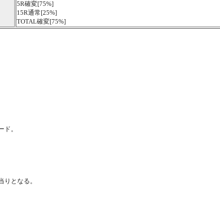
5R確変[75%]
15R通常[25%]
TOTAL確変[75%]
モード。
当りとなる。