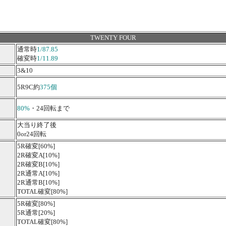
TWENTY FOUR
通常時
1/87.85
確変時
1/11.89
3&10
5R9C約
375個
80%
・24回転まで
大当り終了後
0or24回転
5R確変[60%]
2R確変A[10%]
2R確変B[10%]
2R通常A[10%]
2R通常B[10%]
TOTAL確変[80%]
5R確変[80%]
5R通常[20%]
TOTAL確変[80%]