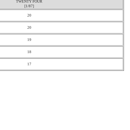
TWENTY FOUR
[1/87]
20
20
19
18
17