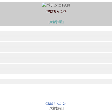
CRぱちんこ24
[大都技研]
CRぱちんこ24
[大都技研]