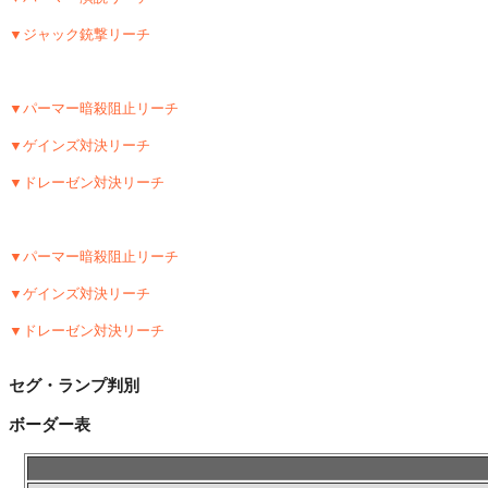
▼ジャック銃撃リーチ
▼パーマー暗殺阻止リーチ
▼ゲインズ対決リーチ
▼ドレーゼン対決リーチ
▼パーマー暗殺阻止リーチ
▼ゲインズ対決リーチ
▼ドレーゼン対決リーチ
セグ・ランプ判別
ボーダー表