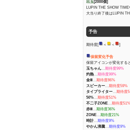
出玉
[2000個]
LUPIN THE SHOW
大当り終了後はLUPIN TH
予告
期待度[
＜
＜
]
保留変化予告
保留アイコンが変化する
玉ちゃん
…
期待度99%
灼熱
…
期待度99%
金Ⅲ
…
期待度86%
スピーカー
…
期待度59%
タイプライター
…
期待度5
50%
…
期待度51%
不二子ZONE
…
期待度51
赤Ⅲ
…
期待度36%
ZONE
…
期待度21%
時計
…
期待度9%
やかん沸騰
…
期待度9%