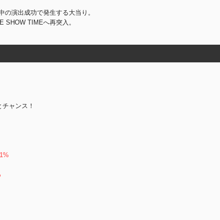
 TIME中の演出成功で発生する大当り。
E SHOW TIMEへ再突入。
とチャンス！
1%
%