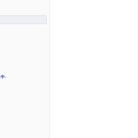
ス中
-
。