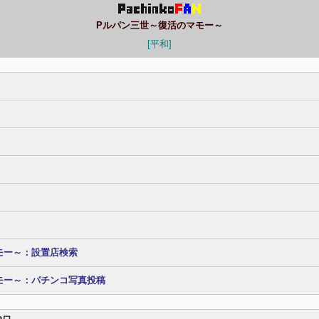
Pルパン三世～復活のマモー～
[平和]
モー～：設置店検索
モー～：パチンコ写真投稿