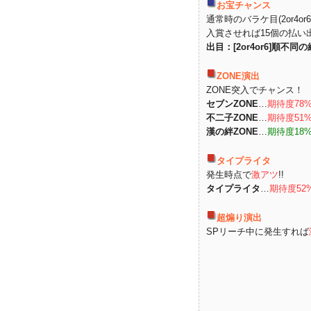
お宝チャンス
通常時のバラケ目(2or
入賞させれば15個の払い
出目：[2or4or6]順不同
ZONE演出
ZONE突入でチャンス！
セブンZONE
…
期待度78
不二子ZONE
…
期待度51
漢の絆ZONE
…
期待度18
タイプライタ
発生時点で
激アツ
!!
タイプライタ
…
期待度52
超煽り演出
SPリーチ中に発生すれば