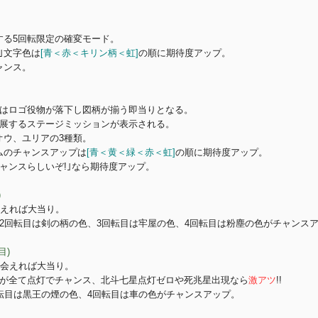
する5回転限定の確変モード。
E｣文字色は
[青＜赤＜キリン柄＜虹]
の順に期待度アップ。
ャンス。
合はロゴ役物が落下し図柄が揃う即当りとなる。
発展するステージミッションが表示される。
オウ、ユリアの3種類。
ムのチャンスアップは
[青＜黄＜緑＜赤＜虹]
の順に期待度アップ。
ャンスらしいぞ!｣なら期待度アップ。
)
会えれば大当り。
2回転目は剣の柄の色、3回転目は牢屋の色、4回転目は粉塵の色がチャンス
目)
出会えれば大当り。
星が全て点灯でチャンス、北斗七星点灯ゼロや死兆星出現なら
激アツ
!!
転目は黒王の煙の色、4回転目は車の色がチャンスアップ。