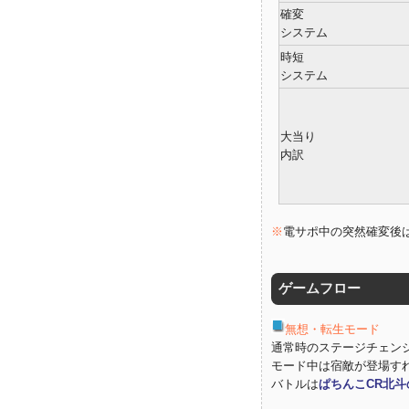
確変
システム
時短
システム
大当り
内訳
※
電サポ中の突然確変後は
ゲームフロー
無想・転生モード
通常時のステージチェン
モード中は宿敵が登場すれ
バトルは
ぱちんこCR北斗