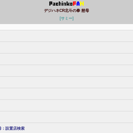
デジハネCR北斗の拳 慈母
[サミー]
母：設置店検索