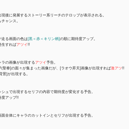
出現後に発展するストーリー系リーチのテロップが表示される。
らチャンス。
が走る画面の色は
[黒＜赤＜キリン柄]
の順に期待度アップ。
発生すれば
アツイ
!!
ャラの画像が出現する
アツイ
予告。
六聖拳]の面々が集まった画像だが、[ラオウ昇天]画像が出現すれば
激アツ
!!
背景]が出現する。
ッシュで出現するセリフの内容で期待度が変化する予告。
度アップ!!
画面全体にキャラのカットインとセリフが出現する予告。