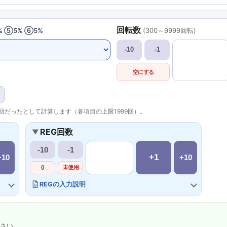
回転数
% ⑤5% ⑥5%
(300～9999回転)
-10
-1
空にする
回だったとして計算します（各項目の上限1999回）。
REG回数
▼
-10
-1
+1
+10
+10
0
未使用
REGの入力説明
さい。