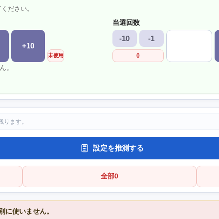
てください。
当選回数
-10
-1
+10
0
未使用
ん。
設定を推測する
全部0
別に使いません。