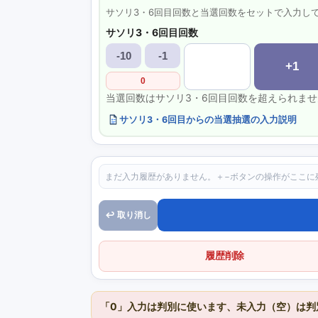
サソリ3・6回目回数と当選回数をセットで入力し
サソリ3・6回目回数
-10
-1
+1
0
当選回数はサソリ3・6回目回数を超えられませ
サソリ3・6回目からの当選抽選の入力説明
設定を推測する
↩ 取り消し
履歴削除
「0」入力は判別に使います、未入力（空）は判