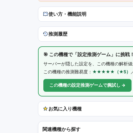
使い方・機能説明
推測履歴
🎯 この機種で「設定推測ゲーム」に挑戦
サーバーが隠した設定を、この機種の解析値
この機種の推測難易度：
★★★★★（★5）
この機種の設定推測ゲームで腕試し →
お気に入り機種
関連機種から探す