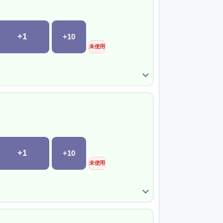
+1
+10
未使用
+1
+10
未使用