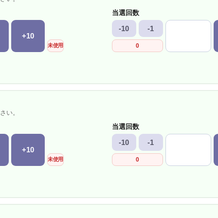
当選回数
-10
-1
+10
0
未使用
さい。
当選回数
-10
-1
+10
0
未使用