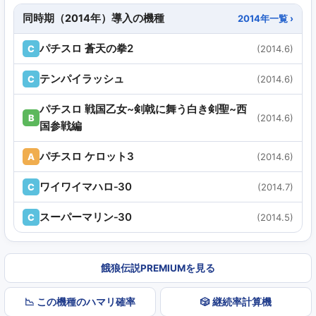
同時期（2014年）導入の機種
2014年一覧 ›
パチスロ 蒼天の拳2
C
(2014.6)
テンパイラッシュ
C
(2014.6)
パチスロ 戦国乙女~剣戟に舞う白き剣聖~西
B
(2014.6)
国参戦編
パチスロ ケロット3
A
(2014.6)
ワイワイマハロ‐30
C
(2014.7)
スーパーマリン‐30
C
(2014.5)
餓狼伝説PREMIUMを見る
📉 この機種のハマリ確率
🎲 継続率計算機