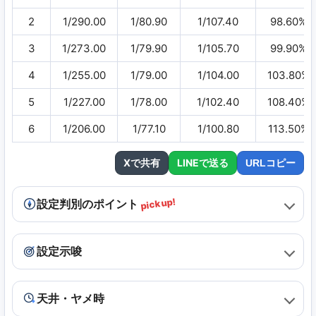
2
1/290.00
1/80.90
1/107.40
98.60%
3
1/273.00
1/79.90
1/105.70
99.90%
4
1/255.00
1/79.00
1/104.00
103.80%
5
1/227.00
1/78.00
1/102.40
108.40%
6
1/206.00
1/77.10
1/100.80
113.50%
Xで共有
LINEで送る
URLコピー
pickup!
設定判別のポイント
設定示唆
天井・ヤメ時