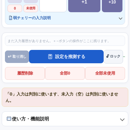
+1
+10
0
未使用
弱チェリーの入力説明
設定を推測する
設定を推測する
🔓 ロック
↩ 取り消し
—
履歴削除
全部0
全部未使用
「0」入力は判別に使います、未入力（空）は判別に使いませ
ん。
使い方・機能説明