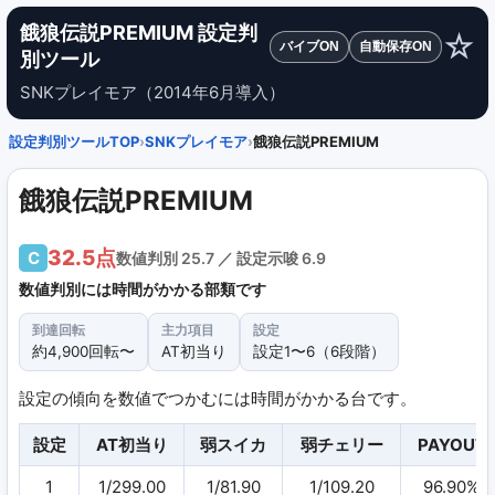
餓狼伝説PREMIUM 設定判
☆
バイブON
自動保存ON
別ツール
SNKプレイモア（2014年6月導入）
設定判別ツールTOP
›
SNKプレイモア
›
餓狼伝説PREMIUM
餓狼伝説PREMIUM
32.5点
C
数値判別 25.7 ／ 設定示唆 6.9
数値判別には時間がかかる部類です
到達回転
主力項目
設定
約4,900回転〜
AT初当り
設定1〜6（6段階）
設定の傾向を数値でつかむには時間がかかる台です。
設定
AT初当り
弱スイカ
弱チェリー
PAYOUT
1
1/299.00
1/81.90
1/109.20
96.90%