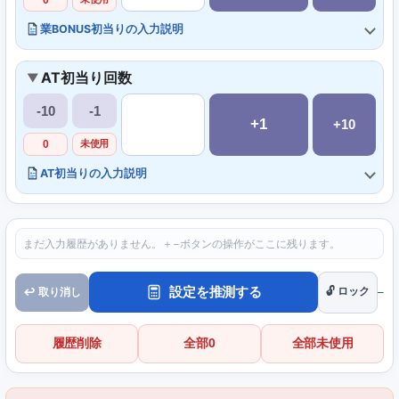
業BONUS初当りの入力説明
AT初当り回数
▼
-10
-1
+1
+10
0
未使用
AT初当りの入力説明
設定を推測する
設定を推測する
🔓 ロック
↩ 取り消し
—
履歴削除
全部0
全部未使用