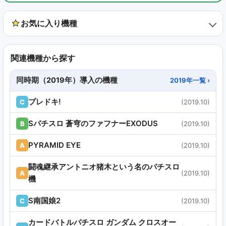
お気に入り機種
関連機種から探す
同時期（2019年）導入の機種
2019年一覧 ›
プレドキ!
C
(2019.10)
Sパチスロ 蒼穹のファフナーEXODUS
B
(2019.10)
PYRAMID EYE
A
(2019.10)
闘魂継承アントニオ猪木という名のパチスロ
A
(2019.10)
機
S南国娘2
C
(2019.10)
カードバトルパチスロ ガンダム クロスオー