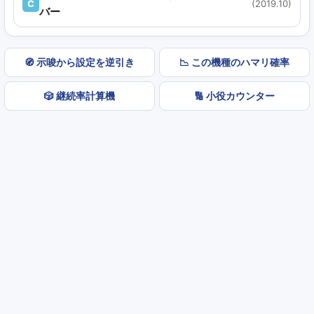
C
(2019.10)
バー
🧭 示唆から設定を逆引き
📉 この機種のハマリ確率
🎲 継続率計算機
🔢 小役カウンター