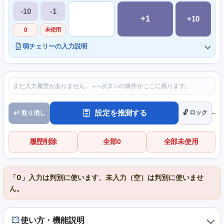
-10
-1
+1
+10
0
未使用
弱チェリーの入力説明
設定を推測する
設定を推測する
🔓 ロック
↩ 取り消し
—
履歴削除
全部0
全部未使用
「0」入力は判別に使います、未入力（空）は判別に使いませ
ん。
使い方・機能説明