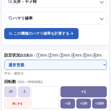
天井・ヤメ時
ハマリ確率
📉 この機種のハマリ確率を計算する →
設定状況
設定配分：①55% ②15% ③10% ④10% ⑤5% ⑥5%
平日・通常日
回転数
(300～9999回転)
+1
-10
-1
+10
+100
+1000
空にする