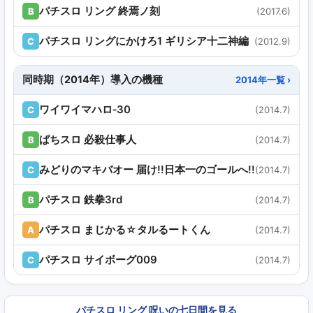
パチスロ リング 終焉ノ刻
B
(2017.6)
パチスロ リングにかけろ1 ギリシア十二神編
C
(2012.9)
同時期（2014年）導入の機種
2014年一覧 ›
ワイワイマハロ‐30
C
(2014.7)
ぱちスロ 必殺仕事人
B
(2014.7)
みどりのマキバオー 届け!!日本一のゴールへ!!
C
(2014.7)
パチスロ 鉄拳3rd
B
(2014.7)
パチスロ まじかる☆タルるートくん
A
(2014.7)
パチスロ サイボーグ009
C
(2014.7)
パチスロ リング 呪いの七日間を見る