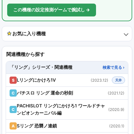
この機種の設定推測ゲームで腕試し →
お気に入り機種
関連機種から探す
「リング」シリーズ・関連機種
検索で見る ›
Lリングにかけろ1V
S
(2023.12)
天井
パチスロ リング 運命の秒刻
C
(2021.12)
PACHISLOT リングにかけろ1 ワールドチャ
C
(2020.9)
ンピオンカーニバル編
Sリング 恐襲ノ連鎖
A
(2020.1)