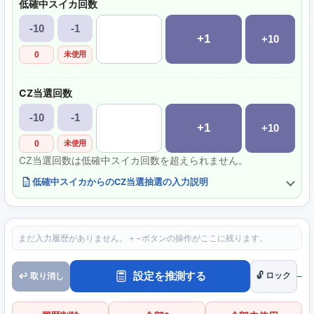
低確中スイカ回数
-10
-1
+1
+10
0
未使用
CZ当選回数
-10
-1
+1
+10
0
未使用
CZ当選回数は低確中スイカ回数を超えられません。
低確中スイカからのCZ当選抽選の入力説明
設定を推測する
設定を推測する
🔓 ロック
↩ 取り消し
—