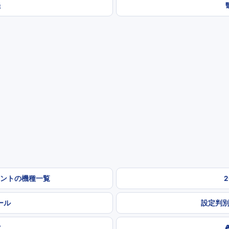
機
ントの機種一覧
ール
設定判
索