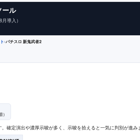
ツール
8月導入）
ト
›
パチスロ 新鬼武者2
階）
す。確定演出や濃厚示唆が多く、示唆を拾えると一気に判別が進み