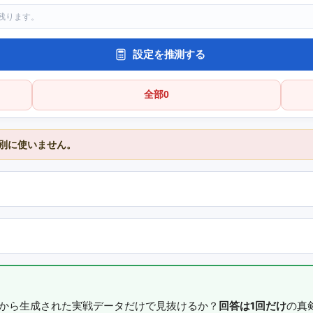
設定を推測する
全部0
別に使いません。
！
から生成された実戦データだけで見抜けるか？
回答は1回だけ
の真