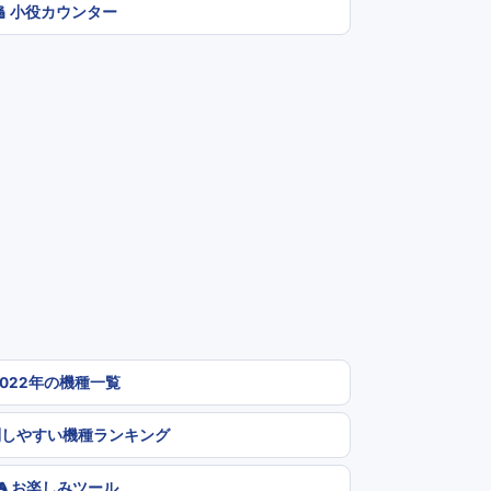
🔢 小役カウンター
2022年の機種一覧
別しやすい機種ランキング
🎮 お楽しみツール