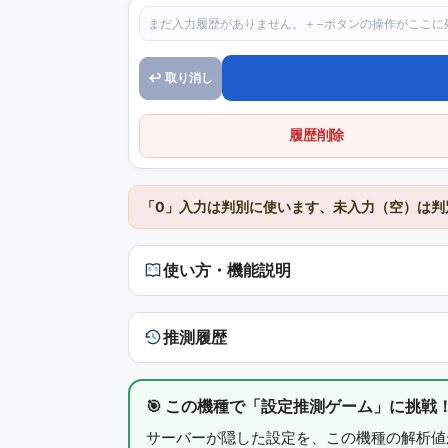
↩ 取り消し
履歴削除
「0」入力は判別に使います、未入力（空）は判
使い方・機能説明
推測履歴
🎯 この機種で「設定推測ゲーム」に挑戦
サーバーが隠した設定を、この機種の解析値