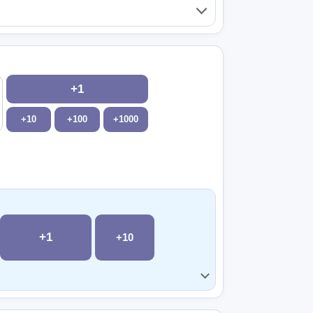
+1
+10
+100
+1000
+1
+10