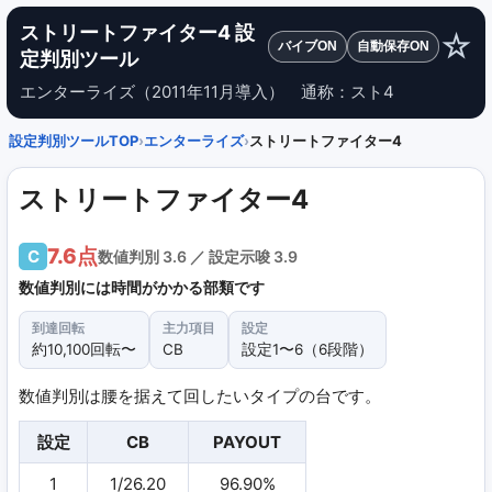
ストリートファイター4 設
☆
バイブON
自動保存ON
定判別ツール
エンターライズ（2011年11月導入） 通称：スト4
設定判別ツールTOP
›
エンターライズ
›
ストリートファイター4
ストリートファイター4
7.6点
C
数値判別 3.6 ／ 設定示唆 3.9
数値判別には時間がかかる部類です
到達回転
主力項目
設定
約10,100回転〜
CB
設定1〜6（6段階）
数値判別は腰を据えて回したいタイプの台です。
設定
CB
PAYOUT
1
1/26.20
96.90%