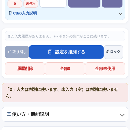
0
未使用
CBの入力説明
設定を推測する
設定を推測する
🔓 ロック
↩ 取り消し
—
履歴削除
全部0
全部未使用
「0」入力は判別に使います、未入力（空）は判別に使いませ
ん。
使い方・機能説明