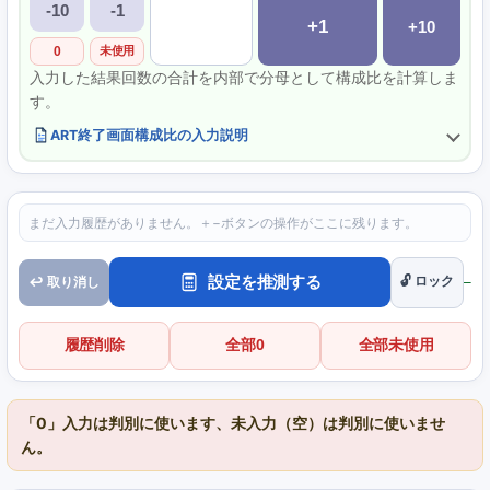
-10
-1
+1
+10
0
未使用
入力した結果回数の合計を内部で分母として構成比を計算しま
す。
ART終了画面構成比の入力説明
設定を推測する
設定を推測する
🔓 ロック
↩ 取り消し
—
履歴削除
全部0
全部未使用
「0」入力は判別に使います、未入力（空）は判別に使いませ
ん。