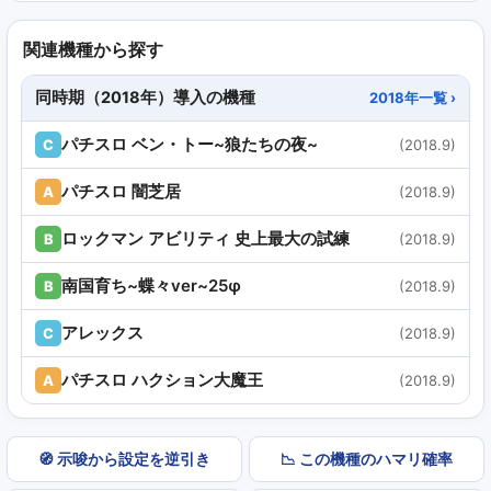
関連機種から探す
同時期（2018年）導入の機種
2018年一覧 ›
パチスロ ベン・トー~狼たちの夜~
C
(2018.9)
パチスロ 闇芝居
A
(2018.9)
ロックマン アビリティ 史上最大の試練
B
(2018.9)
南国育ち~蝶々ver~25φ
B
(2018.9)
アレックス
C
(2018.9)
パチスロ ハクション大魔王
A
(2018.9)
🧭 示唆から設定を逆引き
📉 この機種のハマリ確率