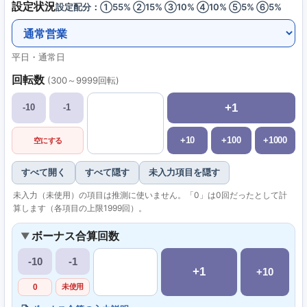
設定状況
設定配分：①55% ②15% ③10% ④10% ⑤5% ⑥5%
平日・通常日
回転数
(300～9999回転)
+1
-10
-1
+10
+100
+1000
空にする
すべて開く
すべて隠す
未入力項目を隠す
未入力（未使用）の項目は推測に使いません。「0」は0回だったとして計
算します（各項目の上限1999回）。
ボーナス合算回数
▼
-10
-1
+1
+10
0
未使用