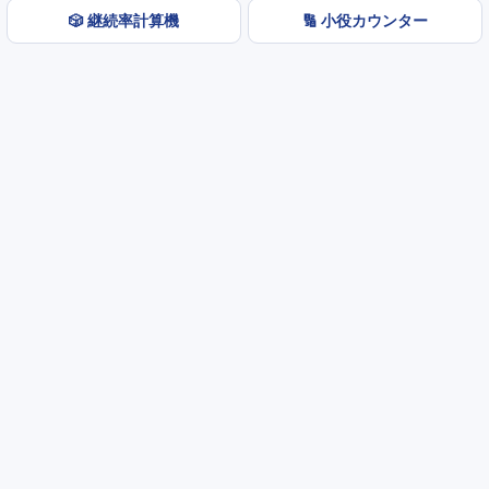
🎲 継続率計算機
🔢 小役カウンター