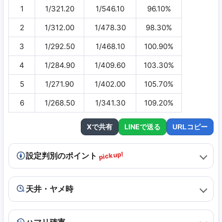
1
1/321.20
1/546.10
96.10%
2
1/312.00
1/478.30
98.30%
3
1/292.50
1/468.10
100.90%
4
1/284.90
1/409.60
103.30%
5
1/271.90
1/402.00
105.70%
6
1/268.50
1/341.30
109.20%
Xで共有
LINEで送る
URLコピー
pickup!
設定判別のポイント
天井・ヤメ時
ハマリ確率