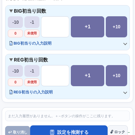
BIG初当り回数
▼
-10
-1
+1
+10
0
未使用
BIG初当りの入力説明
REG初当り回数
▼
-10
-1
+1
+10
0
未使用
REG初当りの入力説明
設定を推測する
設定を推測する
🔓 ロック
↩ 取り消し
—