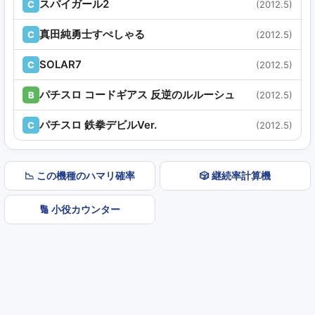
スパイガール2
C
(2012.5)
真田純勇士すぺしゃる
C
(2012.5)
SOLAR7
C
(2012.5)
パチスロ コードギアス 反逆のルルーシュ
B
(2012.5)
パチスロ 鉄拳デビルVer.
C
(2012.5)
📉 この機種のハマリ確率
🎲 継続率計算機
🔢 小役カウンター