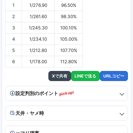
1
1/276.90
96.50%
2
1/261.60
98.30%
3
1/245.30
100.10%
4
1/234.10
105.00%
5
1/212.80
107.70%
6
1/178.00
112.80%
Xで共有
LINEで送る
URLコピー
pickup!
設定判別のポイント
天井・ヤメ時
ハマリ確率