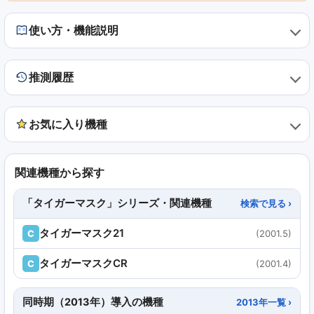
使い方・機能説明
推測履歴
お気に入り機種
関連機種から探す
「タイガーマスク」シリーズ・関連機種
検索で見る ›
タイガーマスク21
C
(2001.5)
タイガーマスクCR
C
(2001.4)
同時期（2013年）導入の機種
2013年一覧 ›