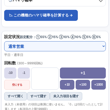
📉 この機種のハマリ確率を計算する →
設定状況
設定配分：①55% ②15% ③10% ④10% ⑤5% ⑥5%
平日・通常日
回転数
(300～9999回転)
+1
-10
-1
+10
+100
+1000
空にする
すべて開く
すべて隠す
未入力項目を隠す
未入力（未使用）の項目は推測に使いません。「0」は0回だったとして計
算します（各項目の上限1999回）。