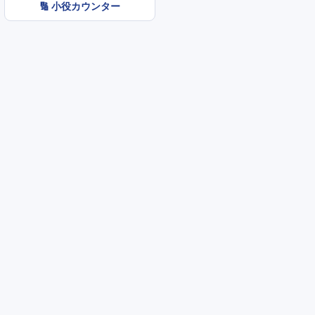
🔢 小役カウンター