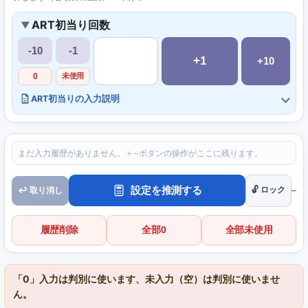
ART初当り回数
▼
-10
-1
+1
+10
0
未使用
ART初当りの入力説明
設定を推測する
設定を推測する
🔓 ロック
↩ 取り消し
—
履歴削除
全部0
全部未使用
「0」入力は判別に使います、未入力（空）は判別に使いませ
ん。