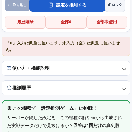
設定を推測する
🔓 ロック
↩ 取り消し
—
履歴削除
全部0
全部未使用
「0」入力は判別に使います、未入力（空）は判別に使いませ
ん。
使い方・機能説明
推測履歴
🎯 この機種で「設定推測ゲーム」に挑戦！
サーバーが隠した設定を、この機種の解析値から生成され
た実戦データだけで見抜けるか？
回答は1回だけ
の真剣勝