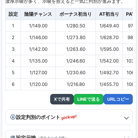
濃厚示唆が多く、示唆を拾えると一気に判別が進みます。
設定
陰陽チャンス
ボーナス初当り
AT初当り
PAY
1
1/149.00
1/280.50
1/649.40
97.
2
1/146.00
1/273.80
1/628.70
98.
3
1/142.00
1/263.60
1/595.00
100.
4
1/135.00
1/246.60
1/542.00
103.
5
1/127.00
1/230.60
1/492.70
106.
6
1/120.00
1/216.80
1/455.70
108.
Xで共有
LINEで送る
URLコピー
pickup!
設定判別のポイント
設定示唆
（演出まとめ 5種）