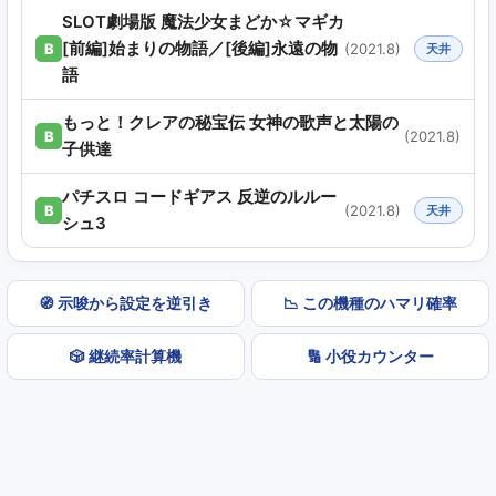
SLOT劇場版 魔法少女まどか☆マギカ
[前編]始まりの物語／[後編]永遠の物
B
(2021.8)
天井
語
もっと！クレアの秘宝伝 女神の歌声と太陽の
B
(2021.8)
子供達
パチスロ コードギアス 反逆のルルー
B
(2021.8)
天井
シュ3
🧭 示唆から設定を逆引き
📉 この機種のハマリ確率
🎲 継続率計算機
🔢 小役カウンター