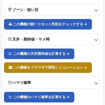
ゾーン・狙い目
🌅 この機種の朝一リセット判別をチェックする →
天井・期待値・ヤメ時
💹 この機種の天井期待値を計算する →
🎰 この機種をブラウザで実戦シミュレーション →
ハマリ確率
📉 この機種のハマリ確率を計算する →