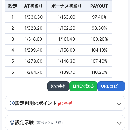
設定
AT初当り
ボーナス初当り
PAYOUT
1
1/336.30
1/163.00
97.40%
2
1/328.20
1/162.20
98.30%
3
1/318.60
1/161.40
100.20%
4
1/299.40
1/156.00
104.10%
5
1/278.80
1/146.30
107.40%
6
1/264.70
1/139.70
110.20%
Xで共有
LINEで送る
URLコピー
pickup!
設定判別のポイント
設定示唆
（演出まとめ 3種）