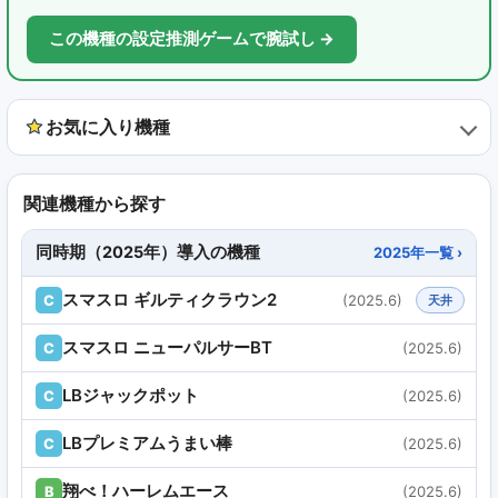
この機種の設定推測ゲームで腕試し →
お気に入り機種
関連機種から探す
同時期（2025年）導入の機種
2025年一覧 ›
スマスロ ギルティクラウン2
C
(2025.6)
天井
スマスロ ニューパルサーBT
C
(2025.6)
LBジャックポット
C
(2025.6)
LBプレミアムうまい棒
C
(2025.6)
翔べ！ハーレムエース
B
(2025.6)