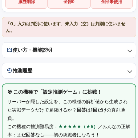
履歴削除
全部0
全部未使用
「0」入力は判別に使います、未入力（空）は判別に使いませ
ん。
使い方・機能説明
推測履歴
🎯 この機種で「設定推測ゲーム」に挑戦！
サーバーが隠した設定を、この機種の解析値から生成され
た実戦データだけで見抜けるか？
回答は1回だけ
の真剣勝
負。
この機種の推測難易度：
★★★★★（★5）
／みんなの正解
率：
まだ回答なし
——初の挑戦者になろう！