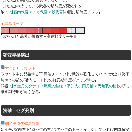
｢ぼたん｣と悪代官が勝負をするリーチ｡
｢ぼたん｣の持っている武器で期待度が変化する｡
敵はは
[筋肉代官＜メカ代官＜銭代官]
の順に期待度アップ｡
▼黒幕リーチ
｢ぼたん｣と黒幕が勝負する高信頼度リーチ!!
確変昇格演出
大当たりラウンド
ラウンド中に発生する[千両箱チャンス]で武器を強化していけば大当り終了
時やその後の[潜入モード]での確変期待度がアップする｡
武器は
[水無月のクナイ＜風魔の鎖鎌＜不知火の円月輪＜天無双の槍]
の順に
確変期待度が高くなる｡
潜確・セグ判別
朝イチ潜伏確変判別
朝イチ､盤面右下4連セグの右2つのセグのドットが点灯していれば内部確変