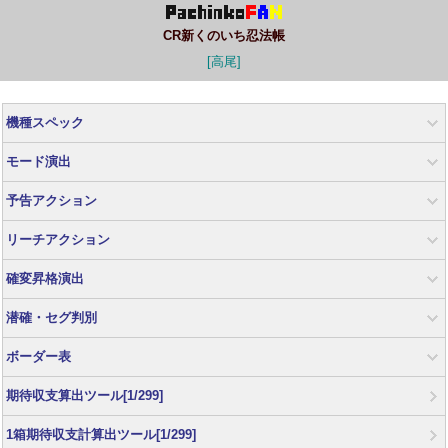
CR新くのいち忍法帳
[高尾]
機種スペック
モード演出
予告アクション
リーチアクション
確変昇格演出
潜確・セグ判別
ボーダー表
期待収支算出ツール[1/299]
1箱期待収支計算出ツール[1/299]