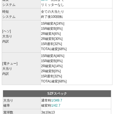
システム
リミッターなし
時短
全ての大当たり
システム
終了後100回転
15R確変A[24%]
15R確変B[8%]
[ヘソ]
2R確変A[6%]
大当り
2R確変B[30%]
内訳
15R通常[32%]
TOTAL確変[68%]
15R確変A[46%]
15R確変B[8%]
[電チュー]
2R確変A[14%]
大当り
2R確変B[0%]
内訳
15R通常[32%]
TOTAL確変[68%]
SZFスペック
大当り
通常時
1/349.7
確率
確変時
1/42.7
賞球数
3&10&13