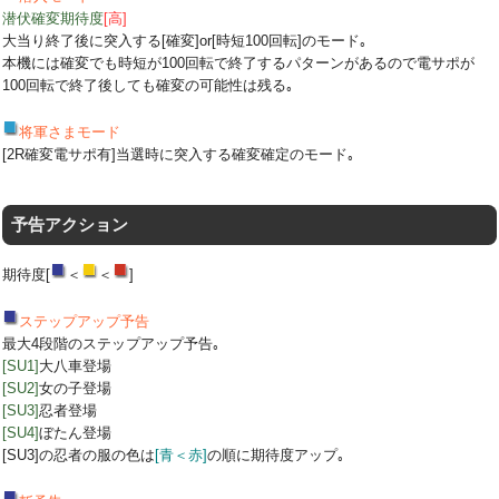
潜伏確変期待度
[高]
大当り終了後に突入する[確変]or[時短100回転]のモード｡
本機には確変でも時短が100回転で終了するパターンがあるので電サポが
100回転で終了後しても確変の可能性は残る｡
将軍さまモード
[2R確変電サポ有]当選時に突入する確変確定のモード｡
予告アクション
期待度[
＜
＜
]
ステップアップ予告
最大4段階のステップアップ予告｡
[SU1]
大八車登場
[SU2]
女の子登場
[SU3]
忍者登場
[SU4]
ぼたん登場
[SU3]の忍者の服の色は
[青＜赤]
の順に期待度アップ｡