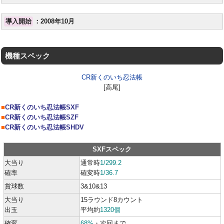
導入開始
：2008年10月
機種スペック
CR新くのいち忍法帳
[高尾]
■
CR新くのいち忍法帳SXF
■
CR新くのいち忍法帳SZF
■
CR新くのいち忍法帳SHDV
SXFスペック
大当り
通常時
1/299.2
確率
確変時
1/36.7
賞球数
3&10&13
大当り
15ラウンド8カウント
出玉
平均約
1320個
確変
68%
・次回まで