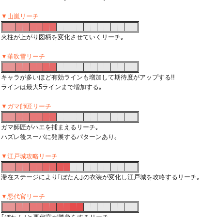
▼山嵐リーチ
火柱が上がり図柄を変化させていくリーチ｡
▼華吹雪リーチ
キャラが多いほど有効ラインも増加して期待度がアップする!!
ラインは最大5ラインまで増加する｡
▼ガマ師匠リーチ
ガマ師匠がハエを捕まえるリーチ｡
ハズレ後スーパに発展するパターンあり｡
▼江戸城攻略リーチ
滞在ステージにより｢ぼたん｣の衣装が変化し江戸城を攻略するリーチ｡
▼悪代官リーチ