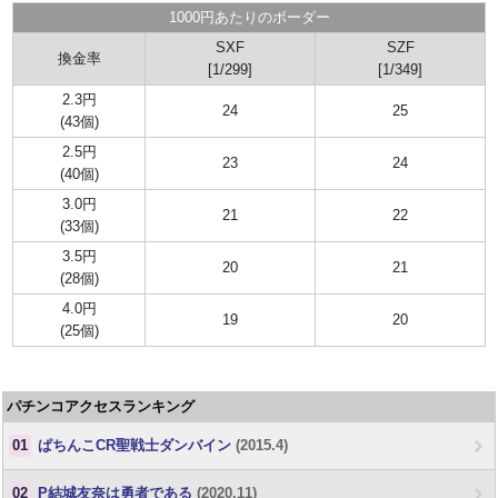
1000円あたりのボーダー
SXF
SZF
換金率
[1/299]
[1/349]
2.3円
24
25
(43個)
2.5円
23
24
(40個)
3.0円
21
22
(33個)
3.5円
20
21
(28個)
4.0円
19
20
(25個)
パチンコアクセスランキング
01
ぱちんこCR聖戦士ダンバイン
(2015.4)
02
P結城友奈は勇者である
(2020.11)