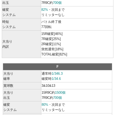
出玉
7R9C約
700個
確変
82%
・次回まで
システム
リミッターなし
時短
バトル終了後
システム
77回転
15R確変[46%]
7R確変[25%]
大当り
2R確変[11%]
内訳
突然通常[18%]
TOTAL確変[82%]
F
大当り
通常時
1/346.3
確率
確変時
1/34.6
賞球数
3&10&13
大当り
15R9C約
1500個
出玉
7R9C約
700個
確変
80%
・次回まで
システム
リミッターなし