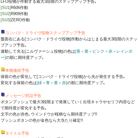
LFO役物が作動する最大3段階のステップアップ予告｡
[SU1]
R606作動
[SU2]
R909作動
[SU3]
ZERO作動
コンパク・ドライヴ役物ステップアップ予告
盤面右にある[コンパク・ドライヴ役物]作動からはじまる最大3段階のステッ
プアップ予告｡
連動して光る[ニルヴァーシュ役物]の色は
[青＜黄＜ピンク＜赤＜レインボ
ー]
の順に期待度アップ｡
本物連続予告
保留の色が変化して[コンパク・ドライヴ役物]から光が発生する予告｡
変化する保留の色は
[緑＜青＜黄＜赤]
の順に期待度アップ｡
メッセージ対話予告
ボタンプッシュで最大3段階まで発展していく出現キャラやセリフ内容など
で期待度が変化する予告｡
文字の色が赤色､ウインドウが桜柄なら期待度アップ!!
プッシュボタンの色が金色なら大当たり確定!!
タイトル予告