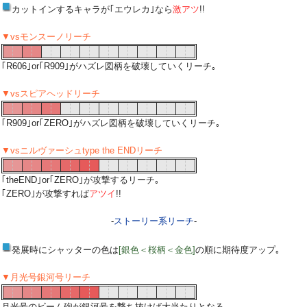
カットインするキャラが｢エウレカ｣なら
激アツ
!!
▼vsモンスーノリーチ
｢R606｣or｢R909｣がハズレ図柄を破壊していくリーチ｡
▼vsスピアヘッドリーチ
｢R909｣or｢ZERO｣がハズレ図柄を破壊していくリーチ｡
▼vsニルヴァーシュtype the ENDリーチ
｢theEND｣or｢ZERO｣が攻撃するリーチ｡
｢ZERO｣が攻撃すれば
アツイ
!!
-
ストーリー系リーチ
-
発展時にシャッターの色は
[銀色＜桜柄＜金色]
の順に期待度アップ｡
▼月光号銀河号リーチ
月光号のビーム砲が銀河号を撃ち抜けば大当たりとなる｡