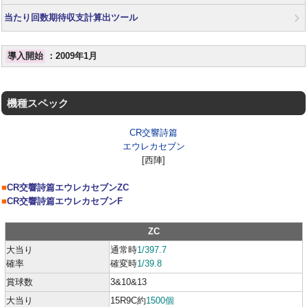
当たり回数期待収支計算出ツール
導入開始
：2009年1月
機種スペック
CR交響詩篇
エウレカセブン
[西陣]
■
CR交響詩篇エウレカセブンZC
■
CR交響詩篇エウレカセブンF
ZC
大当り
通常時
1/397.7
確率
確変時
1/39.8
賞球数
3&10&13
大当り
15R9C約
1500個