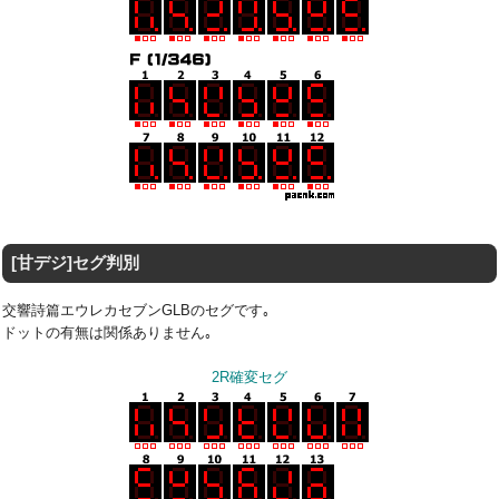
[甘デジ]セグ判別
交響詩篇エウレカセブンGLBのセグです｡
ドットの有無は関係ありません｡
2R確変セグ