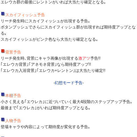
エレウカ群の最後にレントンがいれば大当たり確定となる｡
スカイフィッシュ予告
リーチ発生時にスカイフィッシュが出現する予告｡
ボタンプッシュでさらにスカイフィッシュ群が出現すれば期待度アップとな
る｡
スカイフィッシュがピンク色なら大当たり確定となる｡
背景予告
リーチ発生時､背景にキャラ画像が出現する
激アツ
予告!!
｢エレウカ背景｣｢アネモネ背景｣なら期待度アップ!!
｢エレウカ入浴背景｣｢エレウカ+レントン｣は大当たり確定!!
-
幻想モード予告
-
本棚予告
小さく見える｢エウレカ｣に近づいていく最大4段階のステップアップ予告｡
最後まで｢エウレカ｣がいれば期待度アップとなる｡
人物予告
登場キャラや内容によって期待度が変化する予告｡