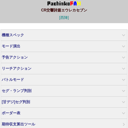
CR交響詩篇エウレカセブン
[西陣]
機種スペック
モード演出
予告アクション
リーチアクション
バトルモード
セグ・ランプ判別
[甘デジ]セグ判別
ボーダー表
期待収支算出ツール