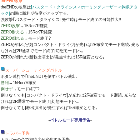
theEND攻撃
theENDの攻撃は
[バスタード・クライシス＜ホーミングレーザー＜鉤爪アタ
ック]
の順に勝利期待度がアップする｡
強攻撃｢バスタード・タライシス｣発生時はモード終了の可能性大!!
ZERO反撃
→15Ror7R確変
ZERO耐える
→15Ror7R確変
ZERO倒れる
→モード終了?
ZEROが倒れた後[コンパクト・ドライヴ]が光れば2R確変でモード継続､光ら
なければ2R通常でモード終了[幻想モード]へ｡
ZEROが倒れた後[救出演出]が発生すれば15R確変となる｡
スーパーシューティングバトル
ボタン連打で｢theEND｣を倒すバトル演出｡
勝利
→15Ror7R確変
倒せず
→モード終了?
倒せなくても[コンパクト・ドライヴ]が光れば2R確変でモード継続､光らな
ければ2R通常でモード終了[幻想モード]へ｡
倒せなくても[救出演出]が発生すれば15R確変となる｡
-
バトルモード専用予告
-
トラパー予告
トラパーの色で期待度が変化する予告｡