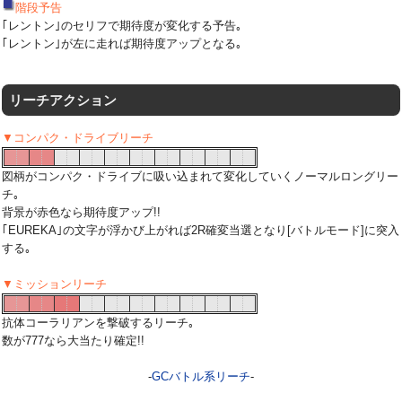
階段予告
｢レントン｣のセリフで期待度が変化する予告｡
｢レントン｣が左に走れば期待度アップとなる｡
リーチアクション
▼コンパク・ドライブリーチ
図柄がコンパク・ドライブに吸い込まれて変化していくノーマルロングリー
チ｡
背景が赤色なら期待度アップ!!
｢EUREKA｣の文字が浮かび上がれば2R確変当選となり[バトルモード]に突入
する｡
▼ミッションリーチ
抗体コーラリアンを撃破するリーチ｡
数が777なら大当たり確定!!
-
GCバトル系リーチ
-