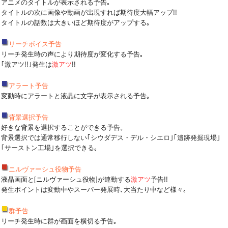
アニメのタイトルが表示される予告｡
タイトルの次に画像や動画が出現すれば期待度大幅アップ!!
タイトルの話数は大きいほど期待度がアップする｡
リーチボイス予告
リーチ発生時の声により期待度が変化する予告｡
｢激アツ!!｣発生は
激アツ
!!
アラート予告
変動時にアラートと液晶に文字が表示される予告｡
背景選択予告
好きな背景を選択することができる予告。
背景選択では通常移行しない｢シウダデス・デル・シエロ｣｢遺跡発掘現場｣
｢サーストン工場｣を選択できる｡
ニルヴァーシュ役物予告
液晶画面と[ニルヴァーシュ役物]が連動する
激アツ
予告!!
発生ポイントは変動中やスーパー発展時､大当たり中など様々｡
群予告
リーチ発生時に群が画面を横切る予告｡