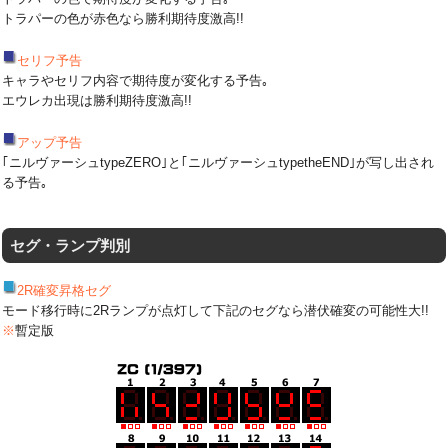
トラパーの色が赤色なら勝利期待度激高!!
セリフ予告
キャラやセリフ内容で期待度が変化する予告｡
エウレカ出現は勝利期待度激高!!
アップ予告
｢ニルヴァーシュtypeZERO｣と｢ニルヴァーシュtypetheEND｣が写し出され
る予告｡
セグ・ランプ判別
2R確変昇格セグ
モード移行時に2Rランプが点灯して下記のセグなら潜伏確変の可能性大!!
※
暫定版