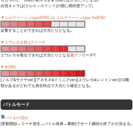
出現キャラは
[タルホ＜ホランド]
の順に期待度アップ｡
▼ニルヴァーシュtypeZERO vs ニルヴァーシュtype theEND
反撃することができれば大当たりとなる｡
▼エウレカを救え!!リーチ
エウレカを救出できれば大当たりとなる
激アツ
リーチ!!
▼全回転
[ノルブ&サクヤver.][アネモネ&ドミニクver.][エウレカ&レントンver.]の3種
類があるがどれでも発生時点で大当たり確定となる｡
バトルモード
バトルの流れ
[変動開始→リーチ発生→バトル発展→勝敗]でモード継続か終了かが決まる｡