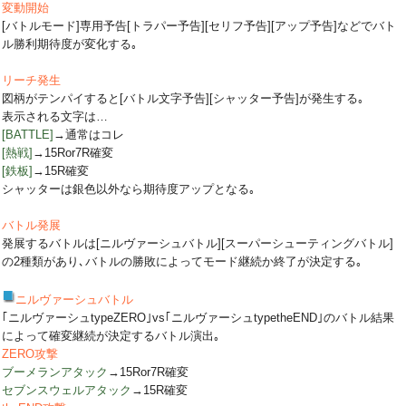
変動開始
[バトルモード]専用予告[トラパー予告][セリフ予告][アップ予告]などでバト
ル勝利期待度が変化する｡
リーチ発生
図柄がテンパイすると[バトル文字予告][シャッター予告]が発生する｡
表示される文字は…
[BATTLE]
→通常はコレ
[熱戦]
→15Ror7R確変
[鉄板]
→15R確変
シャッターは銀色以外なら期待度アップとなる｡
バトル発展
発展するバトルは[ニルヴァーシュバトル][スーパーシューティングバトル]
の2種類があり､バトルの勝敗によってモード継続か終了が決定する｡
ニルヴァーシュバトル
｢ニルヴァーシュtypeZERO｣vs｢ニルヴァーシュtypetheEND｣のバトル結果
によって確変継続が決定するバトル演出｡
ZERO攻撃
ブーメランアタック
→15Ror7R確変
セブンスウェルアタック
→15R確変