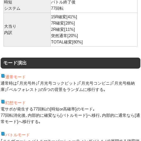
時短
バトル終了後
システム
77回転
15R確変[41%]
7R確変[28%]
大当り
2R確変[11%]
内訳
突然通常[20%]
TOTAL確変[80%]
モード演出
通常モード
通常時は｢月光号外｣｢月光号コックピット｣｢月光号コンビニ｣｢月光号格納
庫｣｢ベルフォレスト｣の5つの背景をランダムに移行する｡
幻想モード
電サポが発生する77回転の[時短or高確率]のモード｡
77回転消化後､内部的に確変なら[バトルモード]へ移行､内部的に通常なら[通
常モード]へ移行する｡
バトルモード