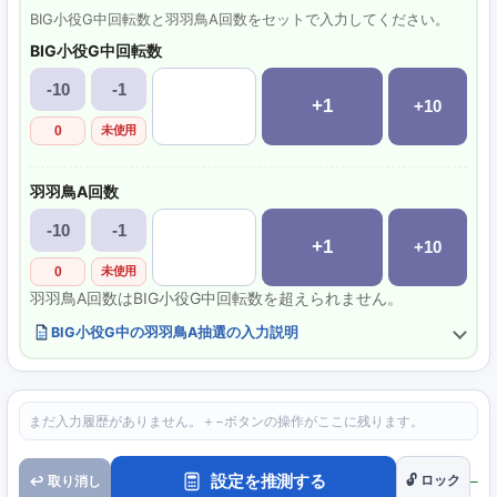
BIG小役G中回転数と羽羽鳥A回数をセットで入力してください。
BIG小役G中回転数
-10
-1
+1
+10
0
未使用
羽羽鳥A回数
-10
-1
+1
+10
0
未使用
羽羽鳥A回数はBIG小役G中回転数を超えられません。
BIG小役G中の羽羽鳥A抽選の入力説明
設定を推測する
設定を推測する
🔓 ロック
↩ 取り消し
—