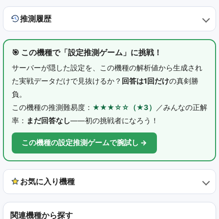
推測履歴
🎯 この機種で「設定推測ゲーム」に挑戦！
サーバーが隠した設定を、この機種の解析値から生成され
た実戦データだけで見抜けるか？
回答は1回だけ
の真剣勝
負。
この機種の推測難易度：
★★★☆☆（★3）
／みんなの正解
率：
まだ回答なし
——初の挑戦者になろう！
この機種の設定推測ゲームで腕試し →
お気に入り機種
関連機種から探す