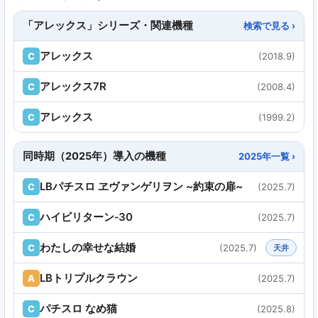
「アレックス」シリーズ・関連機種
検索で見る ›
アレックス
C
(2018.9)
アレックス7R
C
(2008.4)
アレックス
C
(1999.2)
同時期（2025年）導入の機種
2025年一覧 ›
LBパチスロ ヱヴァンゲリヲン ~約束の扉~
C
(2025.7)
ハイビリターン‐30
C
(2025.7)
わたしの幸せな結婚
C
(2025.7)
天井
LBトリプルクラウン
A
(2025.7)
パチスロ なめ猫
C
(2025.8)