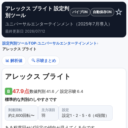
アレックス ブライト 設定判
☆
バイブON
自動保存ON
別ツール
ユニバーサルエンターテインメント（2025年7月導入）
最終更新日 2026/07/12
設定判別ツールTOP
›
ユニバーサルエンターテインメント
›
アレックス ブライト
📊 解析値
🔍 示唆まとめ
アレックス ブライト
47.9点
B
数値判別 41.6 ／ 設定示唆 6.4
標準的な判別のしやすさです
到達回転
主力項目
設定
約2,600回転〜
羽
設定1・2・5・6（4段階）
ある程度回せば設定の傾向が見えてくる台です。