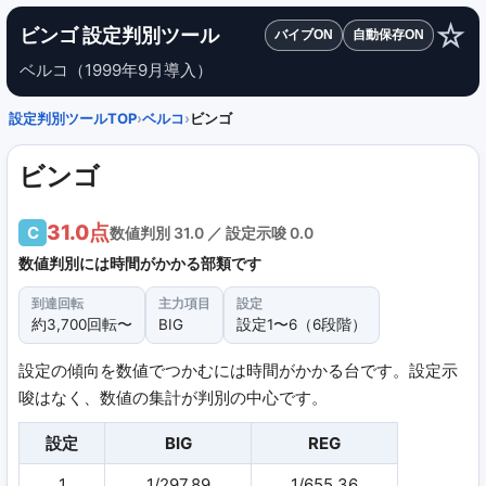
☆
ビンゴ 設定判別ツール
バイブON
自動保存ON
ベルコ（1999年9月導入）
設定判別ツールTOP
›
ベルコ
›
ビンゴ
ビンゴ
31.0点
C
数値判別 31.0 ／ 設定示唆 0.0
数値判別には時間がかかる部類です
到達回転
主力項目
設定
約3,700回転〜
BIG
設定1〜6（6段階）
設定の傾向を数値でつかむには時間がかかる台です。設定示
唆はなく、数値の集計が判別の中心です。
設定
BIG
REG
1
1/297.89
1/655.36