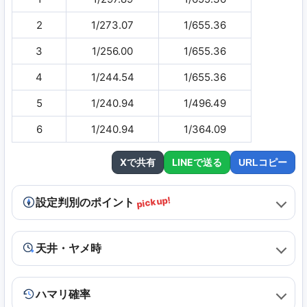
2
1/273.07
1/655.36
3
1/256.00
1/655.36
4
1/244.54
1/655.36
5
1/240.94
1/496.49
6
1/240.94
1/364.09
Xで共有
LINEで送る
URLコピー
pickup!
設定判別のポイント
天井・ヤメ時
ハマリ確率