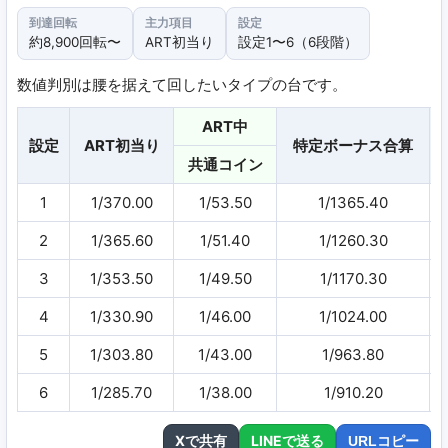
到達回転
主力項目
設定
約8,900回転〜
ART初当り
設定1〜6（6段階）
数値判別は腰を据えて回したいタイプの台です。
ART中
設定
ART初当り
特定ボーナス合算
共通コイン
1
1/370.00
1/53.50
1/1365.40
2
1/365.60
1/51.40
1/1260.30
3
1/353.50
1/49.50
1/1170.30
4
1/330.90
1/46.00
1/1024.00
5
1/303.80
1/43.00
1/963.80
6
1/285.70
1/38.00
1/910.20
Xで共有
LINEで送る
URLコピー