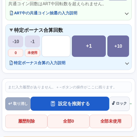
共通コイン回数はART中回転数を超えられません。
ART中の共通コイン抽選の入力説明
特定ボーナス合算回数
▼
-10
-1
+1
+10
0
未使用
特定ボーナス合算の入力説明
設定を推測する
設定を推測する
🔓 ロック
↩ 取り消し
—
履歴削除
全部0
全部未使用