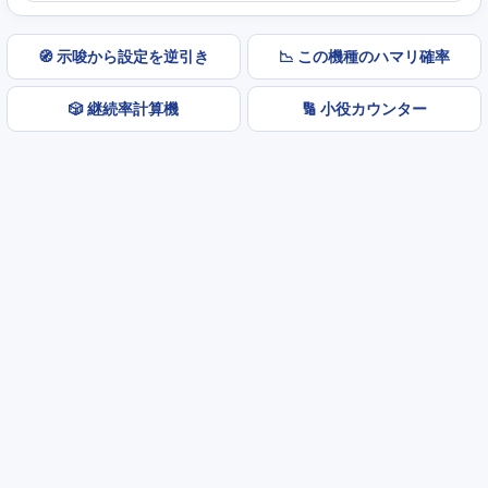
🧭 示唆から設定を逆引き
📉 この機種のハマリ確率
🎲 継続率計算機
🔢 小役カウンター