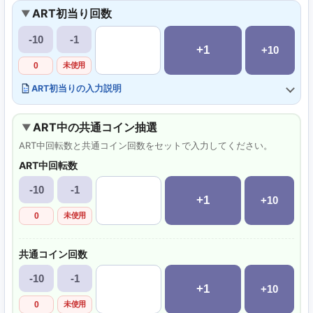
ART初当り回数
▼
-10
-1
+1
+10
0
未使用
ART初当りの入力説明
ART中の共通コイン抽選
▼
ART中回転数と共通コイン回数をセットで入力してください。
ART中回転数
-10
-1
+1
+10
0
未使用
共通コイン回数
-10
-1
+1
+10
0
未使用