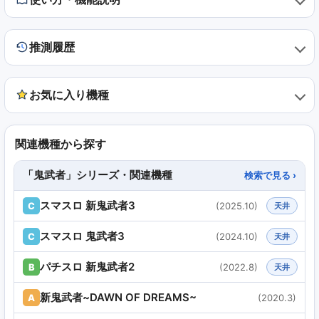
推測履歴
お気に入り機種
関連機種から探す
「鬼武者」シリーズ・関連機種
検索で見る ›
スマスロ 新鬼武者3
C
(2025.10)
天井
スマスロ 鬼武者3
C
(2024.10)
天井
パチスロ 新鬼武者2
B
(2022.8)
天井
新鬼武者~DAWN OF DREAMS~
A
(2020.3)