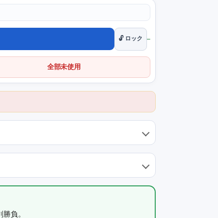
🔓 ロック
—
全部未使用
剣勝負。