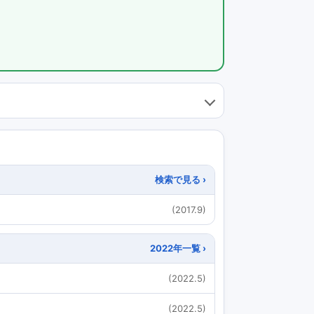
検索で見る ›
(2017.9)
2022年一覧 ›
(2022.5)
(2022.5)