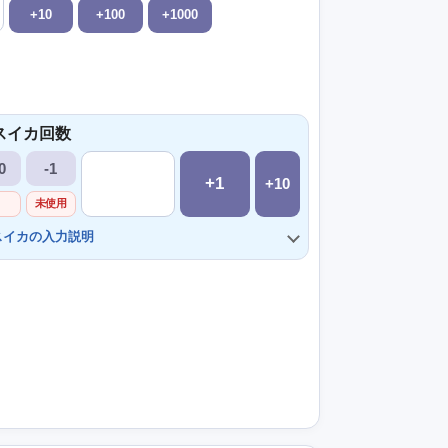
+10
+100
+1000
スイカ回数
0
-1
+1
+10
未使用
スイカの入力説明