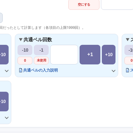
空にする
回だったとして計算します（各項目の上限1999回）。
共通ベル回数
▼
▼
-10
-1
-1
+1
+10
+10
0
0
未使用
共通ベルの入力説明
+10