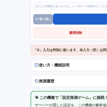
↩ 取り消し
履歴削除
「0」入力は判別に使います、未入力（空）は判
使い方・機能説明
推測履歴
🎯 この機種で「設定推測ゲーム」に挑戦
サーバーが隠した設定を、この機種の解析値