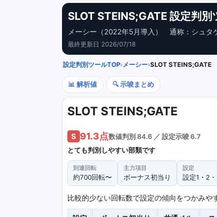
SLOT STEINS;GATE 設定判
メーシー（2022年5月導入） 通称：シュ
最終更新日 2026/07/18
設定判別ツールTOP
›
メーシー
›
SLOT STEINS;GATE
📊 解析値
🔍 示唆まとめ
SLOT STEINS;GATE
91.3点
S
数値判別 84.6 ／ 設定示唆 6.7
とても判別しやすい部類です
到達回転
主力項目
設定
約700回転〜
ボーナス初当り
設定1・2・
比較的少ない回転数で設定の傾向をつかみや