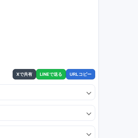
Xで共有
LINEで送る
URLコピー