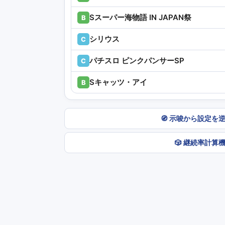
Sスーパー海物語 IN JAPAN祭
B
シリウス
C
パチスロ ピンクパンサーSP
C
Sキャッツ・アイ
B
🧭 示唆から設定を
🎲 継続率計算