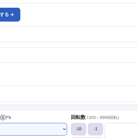
する →
回転数
 ⑥7%
(300～9999回転)
-10
-1