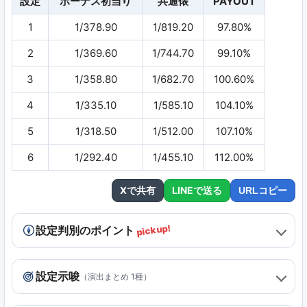
設定
ボーナス初当り
共通俵
PAYOUT
1
1/378.90
1/819.20
97.80%
2
1/369.60
1/744.70
99.10%
3
1/358.80
1/682.70
100.60%
4
1/335.10
1/585.10
104.10%
5
1/318.50
1/512.00
107.10%
6
1/292.40
1/455.10
112.00%
Xで共有
LINEで送る
URLコピー
pickup!
設定判別のポイント
設定示唆
（演出まとめ 1種）