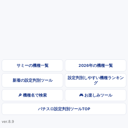
サミーの機種一覧
2026年の機種一覧
設定判別しやすい機種ランキン
新着の設定判別ツール
グ
🔎 機種名で検索
🎮 お楽しみツール
パチスロ設定判別ツールTOP
ver.8.9