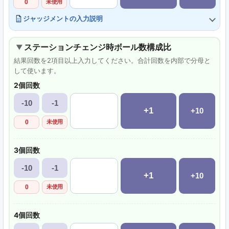
0
未使用
ジャッジメントの入力説明
ステーションチェンジ時ボール数構成比
▼
結果回数を2項目以上入力してください。合計回数を内部で分母と
して使います。
2個回数
-10
-1
+1
+10
0
未使用
3個回数
-10
-1
+1
+10
0
未使用
4個回数