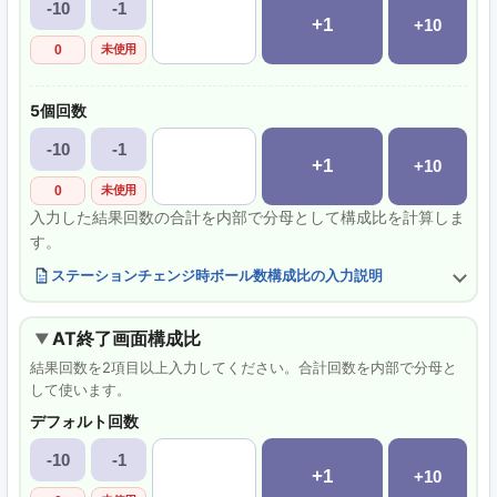
-10
-1
+1
+10
0
未使用
5個回数
-10
-1
+1
+10
0
未使用
入力した結果回数の合計を内部で分母として構成比を計算しま
す。
ステーションチェンジ時ボール数構成比の入力説明
AT終了画面構成比
▼
結果回数を2項目以上入力してください。合計回数を内部で分母と
して使います。
デフォルト回数
-10
-1
+1
+10