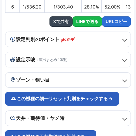
6
1/536.20
1/303.40
28.10%
52.00%
13.7
Xで共有
LINEで送る
URLコピー
pickup!
設定判別のポイント
設定示唆
（演出まとめ 13種）
ゾーン・狙い目
🌅 この機種の朝一リセット判別をチェックする →
天井・期待値・ヤメ時