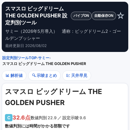
スマスロ ビッグドリーム
☆
THE GOLDEN PUSHER 設
バイブON
自動保存ON
定判別ツール
サミー（2026年5月導入） 通称：ビッグドリーム2・ゴー
ルデンプッシャー
最終更新日 2026/08/02
設定判別ツールTOP
›
サミー
›
スマスロ ビッグドリーム THE GOLDEN PUSHER
📊 解析値
🔍 示唆まとめ
💹 天井早見
スマスロ ビッグドリーム THE
GOLDEN PUSHER
32.6点
C
数値判別 22.9 ／ 設定示唆 9.6
数値判別には時間がかかる部類です