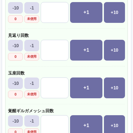
-10
-1
+1
+10
0
未使用
見返り回数
-10
-1
+1
+10
0
未使用
玉座回数
-10
-1
+1
+10
0
未使用
覚醒ギルガメッシュ回数
-10
-1
+1
+10
0
未使用