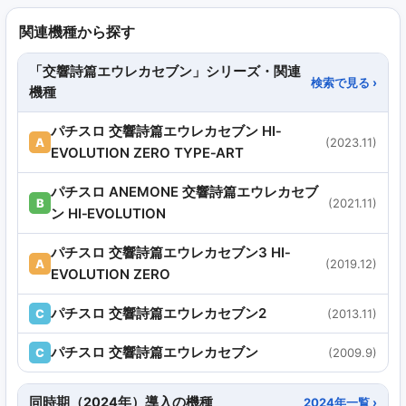
関連機種から探す
「交響詩篇エウレカセブン」シリーズ・関連
検索で見る ›
機種
パチスロ 交響詩篇エウレカセブン HI‐
A
(2023.11)
EVOLUTION ZERO TYPE‐ART
パチスロ ANEMONE 交響詩篇エウレカセブ
B
(2021.11)
ン HI‐EVOLUTION
パチスロ 交響詩篇エウレカセブン3 HI‐
A
(2019.12)
EVOLUTION ZERO
パチスロ 交響詩篇エウレカセブン2
C
(2013.11)
パチスロ 交響詩篇エウレカセブン
C
(2009.9)
同時期（2024年）導入の機種
2024年一覧 ›