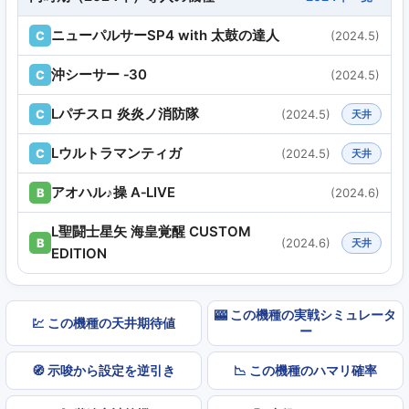
ニューパルサーSP4 with 太鼓の達人
C
(2024.5)
沖シーサー ‐30
C
(2024.5)
Lパチスロ 炎炎ノ消防隊
C
(2024.5)
天井
Lウルトラマンティガ
C
(2024.5)
天井
アオハル♪操 A‐LIVE
B
(2024.6)
L聖闘士星矢 海皇覚醒 CUSTOM
B
(2024.6)
天井
EDITION
🎰 この機種の実戦シミュレータ
💹 この機種の天井期待値
ー
🧭 示唆から設定を逆引き
📉 この機種のハマリ確率