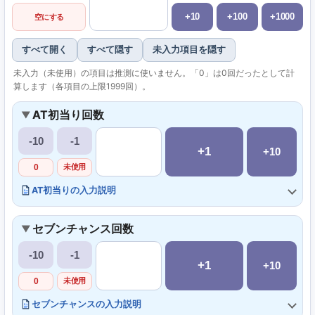
+10
+100
+1000
空にする
すべて開く
すべて隠す
未入力項目を隠す
未入力（未使用）の項目は推測に使いません。「0」は0回だったとして計
算します（各項目の上限1999回）。
AT初当り回数
▼
-10
-1
+1
+10
0
未使用
AT初当りの入力説明
セブンチャンス回数
▼
-10
-1
+1
+10
0
未使用
セブンチャンスの入力説明