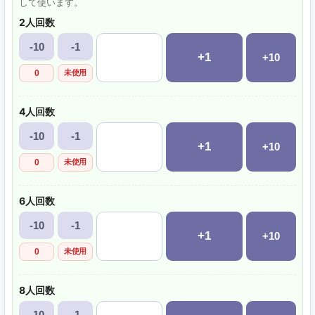
して使います。
2人回数
-10
-1
+1
+10
0
未使用
4人回数
-10
-1
+1
+10
0
未使用
6人回数
-10
-1
+1
+10
0
未使用
8人回数
-10
-1