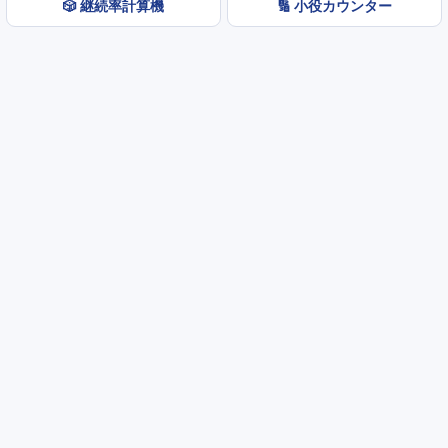
🎲 継続率計算機
🔢 小役カウンター