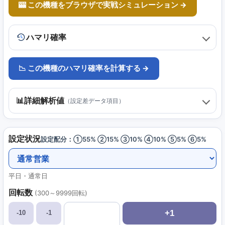
🎰 この機種をブラウザで実戦シミュレーション →
ハマリ確率
📉 この機種のハマリ確率を計算する →
📊
詳細解析値
（設定差データ項目）
設定状況
設定配分：①55% ②15% ③10% ④10% ⑤5% ⑥5%
平日・通常日
回転数
(300～9999回転)
+1
-10
-1