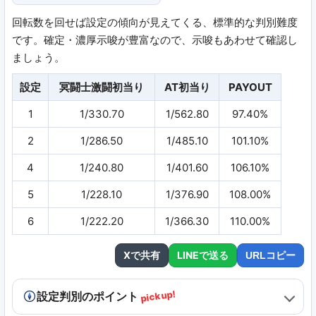
回転数を回せば設定の傾向が見えてくる、標準的な判別難度
です。確定・濃厚示唆が豊富なので、示唆もあわせて確認し
ましょう。
設定
冥闘士激闘初当り
AT初当り
PAYOUT
1
1/330.70
1/562.80
97.40%
2
1/286.50
1/485.10
101.10%
4
1/240.80
1/401.60
106.10%
5
1/228.10
1/376.90
108.00%
6
1/222.20
1/366.30
110.00%
Xで共有
LINEで送る
URLコピー
pickup!
設定判別のポイント