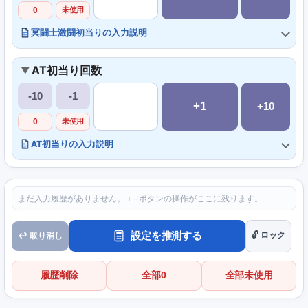
0
未使用
冥闘士激闘初当りの入力説明
AT初当り回数
▼
-10
-1
+1
+10
0
未使用
AT初当りの入力説明
設定を推測する
設定を推測する
🔓 ロック
↩ 取り消し
—
履歴削除
全部0
全部未使用