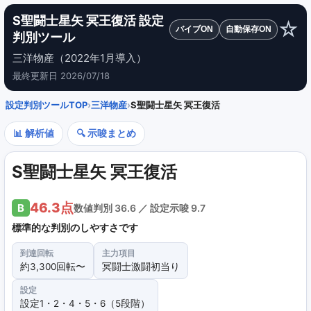
S聖闘士星矢 冥王復活 設定
☆
バイブON
自動保存ON
判別ツール
三洋物産（2022年1月導入）
最終更新日 2026/07/18
設定判別ツールTOP
›
三洋物産
›
S聖闘士星矢 冥王復活
📊 解析値
🔍 示唆まとめ
S聖闘士星矢 冥王復活
46.3点
B
数値判別 36.6 ／ 設定示唆 9.7
標準的な判別のしやすさです
到達回転
主力項目
約3,300回転〜
冥闘士激闘初当り
設定
設定1・2・4・5・6（5段階）