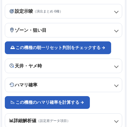
設定示唆
（演出まとめ 6種）
ゾーン・狙い目
🌅 この機種の朝一リセット判別をチェックする →
天井・ヤメ時
ハマリ確率
📉 この機種のハマリ確率を計算する →
📊
詳細解析値
（設定差データ項目）