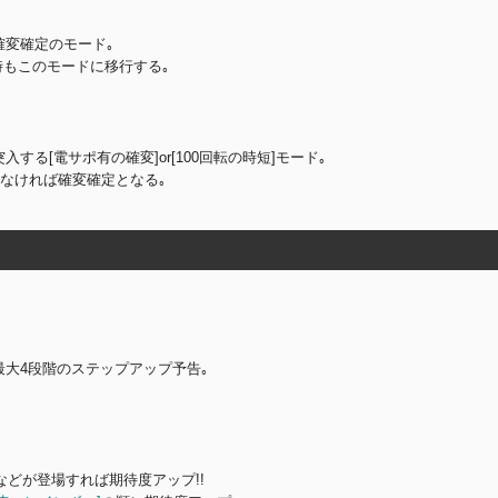
確変確定のモード｡
選時もこのモードに移行する｡
する[電サポ有の確変]or[100回転の時短]モード｡
しなければ確変確定となる｡
大4段階のステップアップ予告｡
などが登場すれば期待度アップ!!