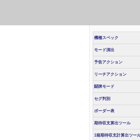
機種スペック
モード演出
予告アクション
リーチアクション
闘牌モード
セグ判別
ボーダー表
期待収支算出ツール
1箱期待収支計算出ツー