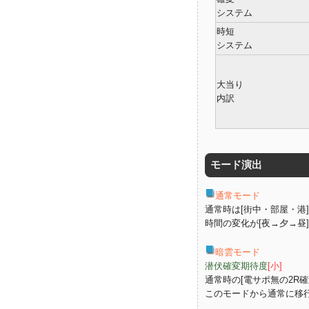
システム
時短
システム
大当り
内訳
モード演出
通常モード
通常時は[街中・部屋・港
時間の変化が[夜→夕→昼
暗雲モード
潜伏確変期待度
[小]
通常時の[電サポ無の2R確変
このモードから通常に移