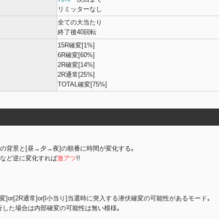
リミッターなし
全ての大当たり
終了後40回転
15R確変[1%]
6R確変[60%]
2R確変[14%]
2R通常[25%]
TOTAL確変[75%]
]の背景と[昼→夕→夜]の順番に時間が変化する｡
]など逆に変化すれば
激アツ
!!
]or[2R通常]or[l小当り]当選時に突入する潜伏確変の可能性があるモード｡
行した場合は内部確変の可能性は無い模様｡