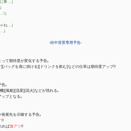
に希…｣
｣
!｣
ゃね…｣
…｣
-
街中背景専用予告
-
よって期待度が変化する予告｡
す][バッグを肩に掛ける][ドリンクを飲む]などの仕草は期待度アップ!!
告｡
機][風船][流星][花火]などが現れる｡
アップとなる｡
や発展先を示唆する予告｡
イ
!!
れれば
激アツ
!!