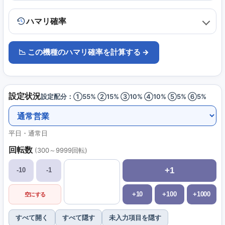
ハマリ確率
📉 この機種のハマリ確率を計算する →
設定状況
設定配分：①55% ②15% ③10% ④10% ⑤5% ⑥5%
平日・通常日
回転数
(300～9999回転)
+1
-10
-1
+10
+100
+1000
空にする
すべて開く
すべて隠す
未入力項目を隠す