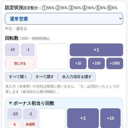
設定状況
設定配分：①55% ②15% ③10% ④10% ⑤5% ⑥5%
平日・通常日
回転数
(300～9999回転)
+1
-10
-1
+10
+100
+1000
空にする
すべて開く
すべて隠す
未入力項目を隠す
未入力（未使用）の項目は推測に使いません。「0」は0回だったとして計
算します（各項目の上限1999回）。
ボーナス初当り回数
▼
-10
-1
+1
+10
0
未使用