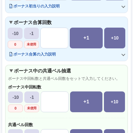
ボーナス初当りの入力説明
ボーナス合算回数
▼
-10
-1
+1
+10
0
未使用
ボーナス合算の入力説明
ボーナス中の共通ベル抽選
▼
ボーナス中回転数と共通ベル回数をセットで入力してください。
ボーナス中回転数
-10
-1
+1
+10
0
未使用
共通ベル回数